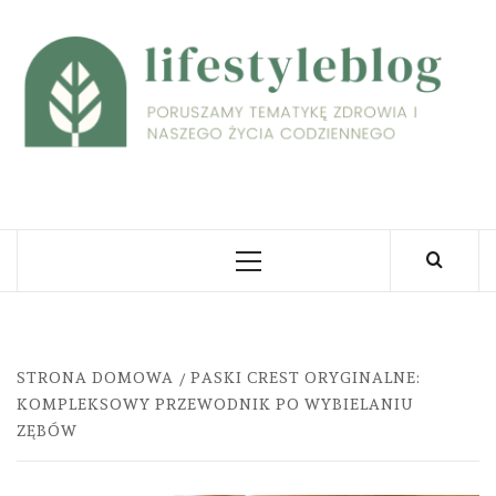
Skip
to
L
content
PORUSZAMY TEMATYKĘ ZDROWIA I NASZEGO
ŻYCIA CODZIENNEGO
Primary
Menu
STRONA DOMOWA
PASKI CREST ORYGINALNE:
KOMPLEKSOWY PRZEWODNIK PO WYBIELANIU
ZĘBÓW