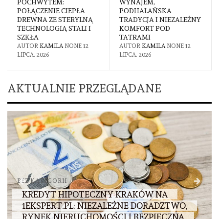
POCHWYTEM:
WYNAJEM,
POŁĄCZENIE CIEPŁA
PODHALAŃSKA
DREWNA ZE STERYLNĄ
TRADYCJA I NIEZALEŻNY
TECHNOLOGIĄ STALI I
KOMFORT POD
SZKŁA
TATRAMI
AUTOR
KAMILA
NONE
12
AUTOR
KAMILA
NONE
12
LIPCA, 2026
LIPCA, 2026
AKTUALNIE PRZEGLĄDANE
BEZ KATEGORII
KREDYT HIPOTECZNY KRAKÓW NA
1EKSPERT.PL: NIEZALEŻNE DORADZTWO,
RYNEK NIERUCHOMOŚCI I BEZPIECZNA