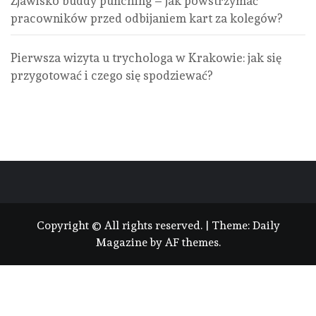
Zjawisko buddy punching – jak powstrzymać
pracowników przed odbijaniem kart za kolegów?
Pierwsza wizyta u trychologa w Krakowie: jak się
przygotować i czego się spodziewać?
Copyright © All rights reserved.
|
Theme:
Daily
Magazine
by
AF themes
.