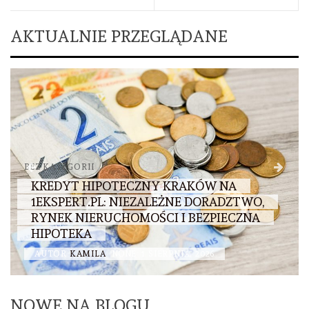
AKTUALNIE PRZEGLĄDANE
BEZ KATEGORII
KREDYT HIPOTECZNY KRAKÓW NA
1EKSPERT.PL: NIEZALEŻNE DORADZTWO,
RYNEK NIERUCHOMOŚCI I BEZPIECZNA
HIPOTEKA
AUTOR
KAMILA
NONE
1 SIERPNIA, 2026
NOWE NA BLOGU