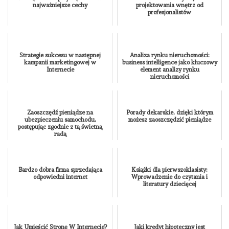
najważniejsze cechy
projektowania wnętrz od
profesjonalistów
Strategie sukcesu w następnej
Analiza rynku nieruchomości:
kampanii marketingowej w
business intelligence jako kluczowy
Internecie
element analizy rynku
nieruchomości
Zaoszczędź pieniądze na
Porady dekarskie, dzięki którym
ubezpieczeniu samochodu,
możesz zaoszczędzić pieniądze
postępując zgodnie z tą świetną
radą
Bardzo dobra firma sprzedająca
Książki dla pierwszoklasisty:
odpowiedni internet
Wprowadzenie do czytania i
literatury dziecięcej
Jak Umieścić Stronę W Internecie?
Jaki kredyt hipoteczny jest