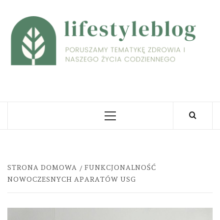
Skip
to
L
content
PORUSZAMY TEMATYKĘ ZDROWIA I NASZEGO
ŻYCIA CODZIENNEGO
Primary
Menu
STRONA DOMOWA
FUNKCJONALNOŚĆ
NOWOCZESNYCH APARATÓW USG