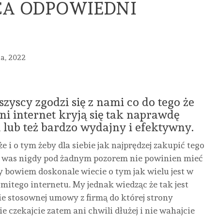
CA ODPOWIEDNI
a, 2022
szyscy zgodzi się z nami co do tego że
 internet kryją się tak naprawdę
i lub też bardzo wydajny i efektywny.
MED
e i o tym żeby dla siebie jak najprędzej zakupić tego
HANDEL
URO
 z was nigdy pod żadnym pozorem nie powinien mieć
 bowiem doskonale wiecie o tym jak wielu jest w
URODA
URODA
URODA
ZDR
tego internetu. My jednak wiedząc że tak jest
PASKI
FREZY
PROFESJONAL
PIE
e stosownej umowy z firmą do której strony
CREST
DO
CĄŻKI
WIZ
e czekajcie zatem ani chwili dłużej i nie wahajcie