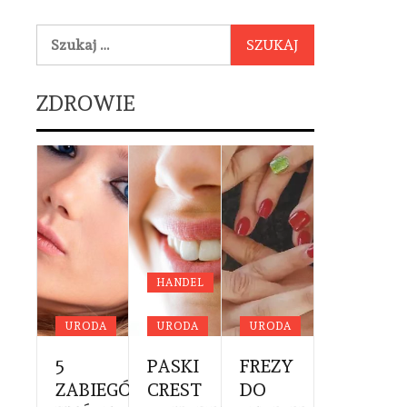
Szukaj:
ZDROWIE
YCYNA
DA
HANDEL
OWIE
URODA
URODA
URODA
URODA
NE
RWSZA
5
PASKI
FREZY
PROFES
YTA
ZABIEGÓW,
CREST
DO
CĄŻKI