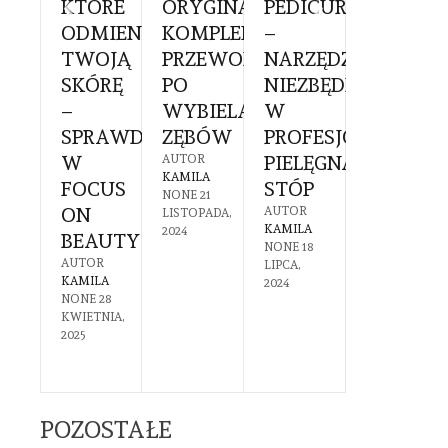
KTÓRE
ORYGINALNE:
PEDICURE
DO
CHOLOGA
ODMIENIĄ
KOMPLEKSOWY
–
PAZNOK
TWOJĄ
PRZEWODNIK
NARZĘDZIE
– CO
KOWIE:
SKÓRĘ
PO
NIEZBĘDNE
POWINI
–
WYBIELANIU
W
WIEDZI
SPRAWDŹ
ZĘBÓW
PROFESJONALNEJ
PRZED
YGOTOWAĆ
W
PIELĘGNACJI
ZAKUPE
AUTOR
KAMILA
FOCUS
STÓP
AUTOR
NONE
21
KAMILA
GO
ON
AUTOR
LISTOPADA,
NONE
7
KAMILA
2024
BEAUTY
LIPCA,
NONE
18
2024
DZIEWAĆ?
AUTOR
LIPCA,
KAMILA
2024
R
NONE
28
A
KWIETNIA,
30
2025
CA,
POZOSTAŁE