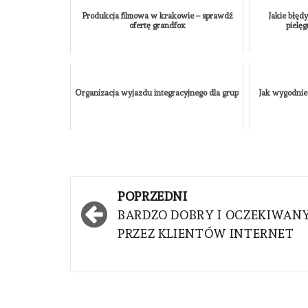
Produkcja filmowa w krakowie – sprawdź
Jakie błęd
ofertę grandfox
pielę
Organizacja wyjazdu integracyjnego dla grup
Jak wygodnie
Nawigacja
POPRZEDNI
wpisu
BARDZO DOBRY I OCZEKIWAN
PRZEZ KLIENTÓW INTERNET