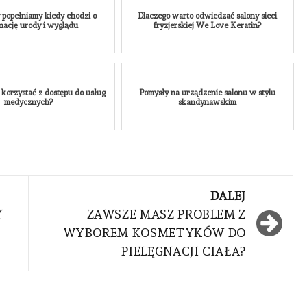
MEDYCYNA
URODA
ZDROWIE
y popełniamy kiedy chodzi o
Dlaczego warto odwiedzać salony sieci
PIERWSZA WIZYTA U
gnację urody i wyglądu
fryzjerskiej We Love Keratin?
TRYCHOLOGA W KRAKOWIE
JAK SIĘ PRZYGOTOWAĆ I
CZEGO SIĘ SPODZIEWAĆ?
AUTOR
KAMILA
NONE
30
 korzystać z dostępu do usług
Pomysły na urządzenie salonu w stylu
CZERWCA, 2026
medycznych?
skandynawskim
DALEJ
Y
ZAWSZE MASZ PROBLEM Z
WYBOREM KOSMETYKÓW DO
PIELĘGNACJI CIAŁA?