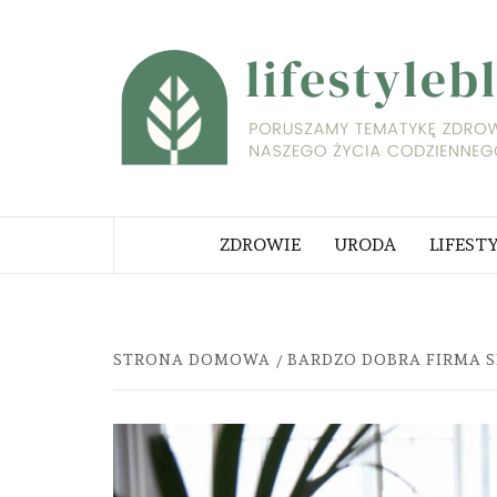
Skip
to
content
PORUSZAMY TEMATYKĘ ZDROWI
NASZEGO ŻYCIA CODZIENNEGO
ZDROWIE
URODA
LIFEST
STRONA DOMOWA
BARDZO DOBRA FIRMA 