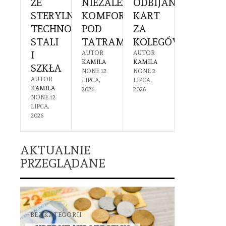
EK
ZE
NIEZALEŻNY
ODBIJANIEM
SIĘ
Ć
RUCHOMOŚCI
STERYLNĄ
KOMFORT
KART
PRZYG
TECHNOLOGIĄ
POD
ZA
I
PIECZNA
STALI
TATRAMI
KOLEGÓW?
CZEGO
OTEKA
I
SIĘ
AUTOR
AUTOR
KAMILA
KAMILA
SZKŁA
SPODZI
R
NONE
12
NONE
2
A
AUTOR
AUTOR
LIPCA,
LIPCA,
1
KAMILA
KAMILA
2026
2026
IA,
NONE
12
NONE
30
LIPCA,
CZERWCA,
2026
2026
AKTUALNIE
PRZEGLĄDANE
BEZ KATEGORII
BEZ KATEGO