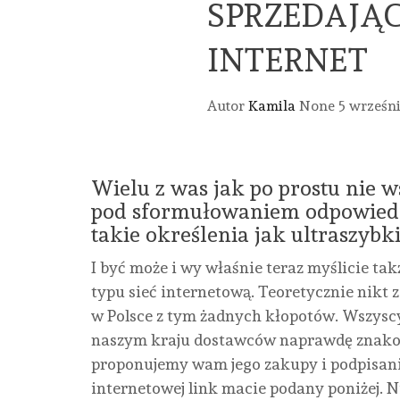
SPRZEDAJĄ
INTERNET
Autor
Kamila
None
5 wrześni
Wielu z was jak po prostu nie w
pod sformułowaniem odpowiedni
takie określenia jak ultraszybk
I być może i wy właśnie teraz myślicie takż
typu sieć internetową. Teoretycznie nikt
w Polsce z tym żadnych kłopotów. Wszyscy
naszym kraju dostawców naprawdę znakomi
proponujemy wam jego zakupy i podpisani
internetowej link macie podany poniżej. Ni