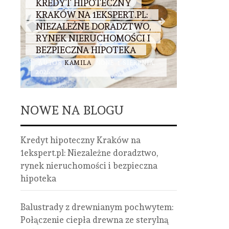
KREDYT HIPOTECZNY
BALUST
KRAKÓW NA 1EKSPERT.PL:
DREWNI
:
NIEZALEŻNE DORADZTWO,
POŁĄCZ
RYNEK NIERUCHOMOŚCI I
ZE STE
BEZPIECZNA HIPOTEKA
STALI I 
AUTOR
KAMILA
NONE
1 SIERPNIA,
AUTOR
K
2026
2026
NOWE NA BLOGU
Kredyt hipoteczny Kraków na
1ekspert.pl: Niezależne doradztwo,
rynek nieruchomości i bezpieczna
hipoteka
Balustrady z drewnianym pochwytem:
Połączenie ciepła drewna ze sterylną