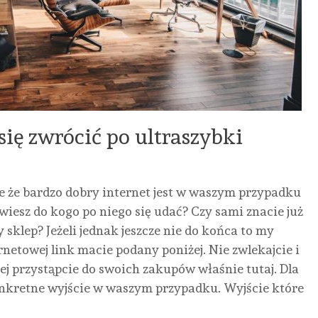
MEDYCYNA
URODA
się zwrócić po ultraszybki
BEZ
BEZ
KATEGORII
INNE
ZDROWIE
KATEG
ZAKOPANE
ZJAWISKO
PIERWSZA
KRE
e że bardzo dobry internet jest w waszym przypadku
DOMKI:
BUDDY
WIZYTA
HIP
z wiesz do kogo po niego się udać? Czy sami znacie już
CAŁOROCZNY
PUNCHING
U
KR
 sklep? Jeżeli jednak jeszcze nie do końca to my
WYNAJEM,
– JAK
TRYCHOLOGA
NA
netowej link macie podany poniżej. Nie zwlekajcie i
PODHALAŃSKA
POWSTRZYMAĆ
W
1EKS
zej przystąpcie do swoich zakupów właśnie tutaj. Dla
TRADYCJA
PRACOWNIKÓW
KRAKOWIE:
NIE
onkretne wyjście w waszym przypadku. Wyjście które
I
PRZED
JAK
DOR