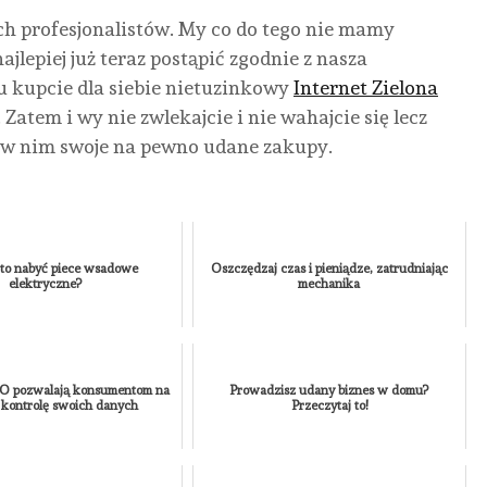
NIEZALEŻNY
ODBIJANIEM
SIĘ
RYN
h profesjonalistów. My co do tego nie mamy
KOMFORT
KART
PRZYGOTOWA
NIE
ajlepiej już teraz postąpić zgodnie z nasza
POD
ZA
I
I
 kupcie dla siebie nietuzinkowy
Internet Zielona
TATRAMI
KOLEGÓW?
CZEGO
BEZ
. Zatem i wy nie zwlekajcie i nie wahajcie się lecz
SIĘ
HIP
AUTOR
AUTOR
KAMILA
KAMILA
SPODZIEWAĆ?
ie w nim swoje na pewno udane zakupy.
AUTO
NONE
12
NONE
2
KAMIL
AUTOR
LIPCA,
LIPCA,
NONE
KAMILA
2026
2026
SIERPN
NONE
30
2026
CZERWCA,
2026
to nabyć piece wsadowe
Oszczędzaj czas i pieniądze, zatrudniając
elektryczne?
mechanika
O pozwalają konsumentom na
Prowadzisz udany biznes w domu?
 kontrolę swoich danych
Przeczytaj to!