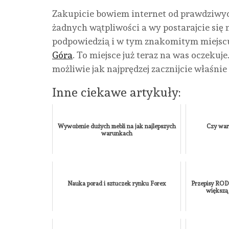
Zakupicie bowiem internet od prawdziwyc
żadnych wątpliwości a wy postarajcie się n
podpowiedzią i w tym znakomitym miejscu
Góra
. To miejsce już teraz na was oczekuje
możliwie jak najprędzej zacznijcie właśn
Inne ciekawe artykuły:
Wywożenie dużych mebli na jak najlepszych
Czy war
warunkach
Nauka porad i sztuczek rynku Forex
Przepisy ROD
większą