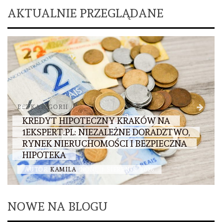
AKTUALNIE PRZEGLĄDANE
BEZ KATEGORII
KREDYT HIPOTECZNY KRAKÓW NA
1EKSPERT.PL: NIEZALEŻNE DORADZTWO,
RYNEK NIERUCHOMOŚCI I BEZPIECZNA
HIPOTEKA
AUTOR
KAMILA
NONE
1 SIERPNIA, 2026
NOWE NA BLOGU