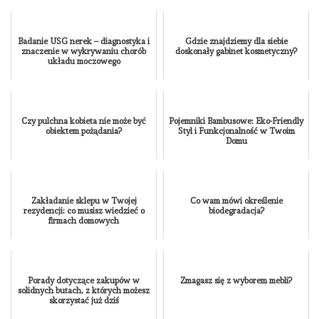
Badanie USG nerek – diagnostyka i
Gdzie znajdziemy dla siebie
znaczenie w wykrywaniu chorób
doskonały gabinet kosmetyczny?
układu moczowego
Czy pulchna kobieta nie może być
Pojemniki Bambusowe: Eko-Friendly
obiektem pożądania?
Styl i Funkcjonalność w Twoim
Domu
Zakładanie sklepu w Twojej
Co wam mówi określenie
rezydencji: co musisz wiedzieć o
biodegradacja?
firmach domowych
Porady dotyczące zakupów w
Zmagasz się z wyborem mebli?
solidnych butach, z których możesz
skorzystać już dziś