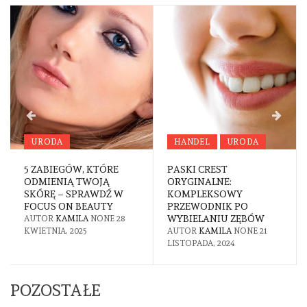
URODA
HANDEL
URODA
5 ZABIEGÓW, KTÓRE
PASKI CREST
ODMIENIĄ TWOJĄ
ORYGINALNE:
SKÓRĘ – SPRAWDŹ W
KOMPLEKSOWY
FOCUS ON BEAUTY
PRZEWODNIK PO
WYBIELANIU ZĘBÓW
AUTOR
KAMILA
NONE
28
KWIETNIA, 2025
AUTOR
KAMILA
NONE
21
LISTOPADA, 2024
POZOSTAŁE