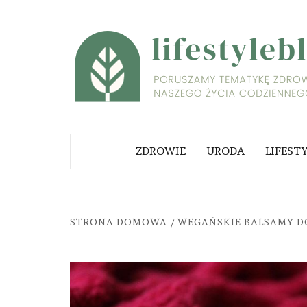
Skip
to
content
PORUSZAMY TEMATYKĘ ZDROWI
NASZEGO ŻYCIA CODZIENNEGO
ZDROWIE
URODA
LIFEST
STRONA DOMOWA
WEGAŃSKIE BALSAMY DO