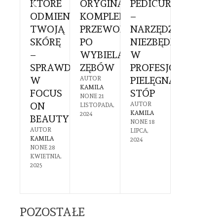
KTÓRE
ORYGINALNE:
PEDICURE
DO
CHOLOGA
ODMIENIĄ
KOMPLEKSOWY
–
PAZNOK
TWOJĄ
PRZEWODNIK
NARZĘDZIE
– CO
KOWIE:
SKÓRĘ
PO
NIEZBĘDNE
POWINI
–
WYBIELANIU
W
WIEDZI
SPRAWDŹ
ZĘBÓW
PROFESJONALNEJ
PRZED
YGOTOWAĆ
W
PIELĘGNACJI
ZAKUPE
AUTOR
KAMILA
FOCUS
STÓP
AUTOR
NONE
21
KAMILA
GO
ON
AUTOR
LISTOPADA,
NONE
7
KAMILA
2024
BEAUTY
LIPCA,
NONE
18
2024
DZIEWAĆ?
AUTOR
LIPCA,
KAMILA
2024
R
NONE
28
A
KWIETNIA,
30
2025
CA,
POZOSTAŁE