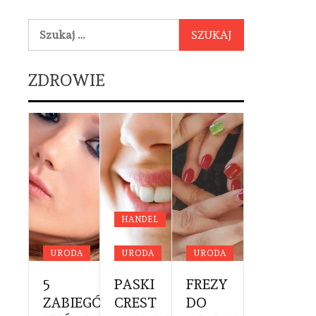
Szukaj:
ZDROWIE
YCYNA
DA
HANDEL
OWIE
URODA
URODA
URODA
URODA
NE
RWSZA
5
PASKI
FREZY
PROFES
YTA
ZABIEGÓW,
CREST
DO
CĄŻKI