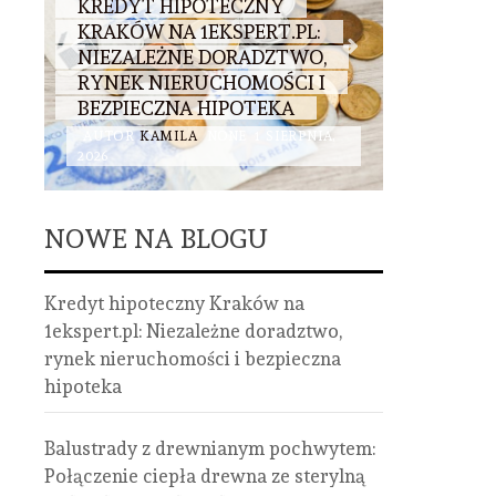
KREDYT HIPOTECZNY
BALUST
KRAKÓW NA 1EKSPERT.PL:
DREWNI
:
NIEZALEŻNE DORADZTWO,
POŁĄCZ
RYNEK NIERUCHOMOŚCI I
ZE STE
BEZPIECZNA HIPOTEKA
STALI I 
AUTOR
KAMILA
NONE
1 SIERPNIA,
AUTOR
K
2026
2026
NOWE NA BLOGU
Kredyt hipoteczny Kraków na
1ekspert.pl: Niezależne doradztwo,
rynek nieruchomości i bezpieczna
hipoteka
Balustrady z drewnianym pochwytem:
Połączenie ciepła drewna ze sterylną