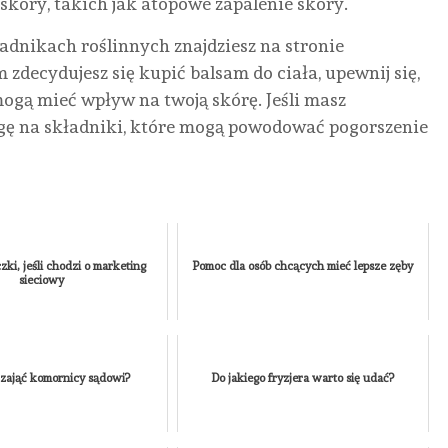
NIEZALEŻNY
ODBIJANIEM
SIĘ
RYN
skóry, takich jak atopowe zapalenie skóry.
KOMFORT
KART
PRZYGOTOWA
NIE
adnikach roślinnych znajdziesz na stronie
POD
ZA
I
I
m zdecydujesz się kupić balsam do ciała, upewnij się,
TATRAMI
KOLEGÓW?
CZEGO
BEZ
ogą mieć wpływ na twoją skórę. Jeśli masz
SIĘ
HIP
AUTOR
AUTOR
KAMILA
KAMILA
agę na składniki, które mogą powodować pogorszenie
SPODZIEWAĆ?
AUTO
NONE
12
NONE
2
KAMIL
AUTOR
LIPCA,
LIPCA,
NONE
KAMILA
2026
2026
SIERPN
NONE
30
2026
CZERWCA,
2026
zki, jeśli chodzi o marketing
Pomoc dla osób chcących mieć lepsze zęby
sieciowy
zająć komornicy sądowi?
Do jakiego fryzjera warto się udać?