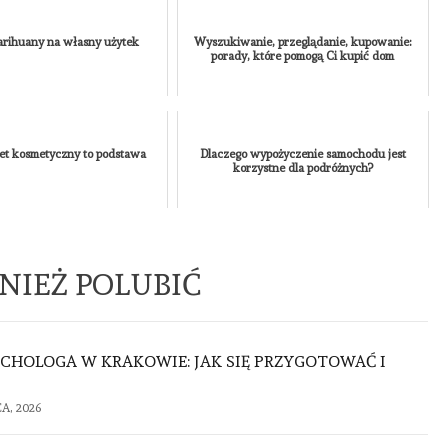
MEDYCYNA
URODA
ZDROWIE
PIERWSZA WIZYTA U
rihuany na własny użytek
Wyszukiwanie, przeglądanie, kupowanie:
TRYCHOLOGA W KRAKOWIE
porady, które pomogą Ci kupić dom
JAK SIĘ PRZYGOTOWAĆ I
CZEGO SIĘ SPODZIEWAĆ?
AUTOR
KAMILA
NONE
30
CZERWCA, 2026
et kosmetyczny to podstawa
Dlaczego wypożyczenie samochodu jest
korzystne dla podróżnych?
NIEŻ POLUBIĆ
CHOLOGA W KRAKOWIE: JAK SIĘ PRZYGOTOWAĆ I
A, 2026