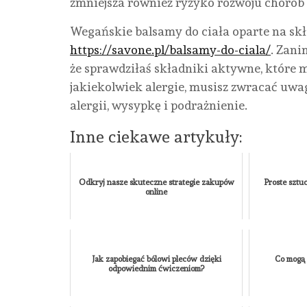
zmniejsza również ryzyko rozwoju chorób 
Wegańskie balsamy do ciała oparte na skł
https://savone.pl/balsamy-do-ciala/
. Zani
że sprawdziłaś składniki aktywne, które m
jakiekolwiek alergie, musisz zwracać uw
alergii, wysypkę i podrażnienie.
Inne ciekawe artykuły:
Odkryj nasze skuteczne strategie zakupów
Proste sztuc
online
Jak zapobiegać bólowi pleców dzięki
Co mogą 
odpowiednim ćwiczeniom?