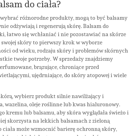
lsam do ciała?
 wybrać różnorodne produkty, mogą to być balsamy
wnie odżywiają i regenerują skórę. Balsam do
i, łatwo się wchłaniać i nie pozostawiać na skórze
MEDYCYNA
 swojej skóry to pierwszy krok w wyborze
ości od wieku, rodzaju skóry i problemów skórnych
URODA
stkie twoje potrzeby. W sprzedaży znajdziemy
BEZ
BEZ
perfumowane, brązujące, chroniące przed
KATEGORII
INNE
ZDROWIE
KATEG
tlającymi, ujędrniające, do skóry atopowej i wiele
ZAKOPANE
ZJAWISKO
PIERWSZA
KRE
DOMKI:
BUDDY
WIZYTA
HIP
 skórą, wybierz produkt silnie nawilżający i
CAŁOROCZNY
PUNCHING
U
KR
a, wazelina, oleje roślinne lub kwas hialuronowy.
WYNAJEM,
– JAK
TRYCHOLOGA
NA
go kremu lub balsamu, aby skóra wyglądała świeżo i
PODHALAŃSKA
POWSTRZYMAĆ
W
1EKS
iej skorzysta na lekkich balsamach z zieloną
TRADYCJA
PRACOWNIKÓW
KRAKOWIE:
NIE
o ciała może wzmocnić barierę ochronną skóry,
I
PRZED
JAK
DOR