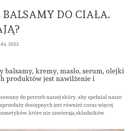
 BALSAMY DO CIAŁA.
AJĄ?
ada, 2022
 balsamy, kremy, masło, serum, olejki
ch produktów jest nawilżenie i
MED
HANDEL
URO
wany do potrzeb naszej skóry, aby spełniał nasze
 sprzedaży dostępnych jest również coraz więcej
URODA
URODA
URODA
ZDR
osmetyków, które nie zawierają składników
PASKI
FREZY
PROFESJONAL
PIE
CREST
DO
CĄŻKI
WIZ