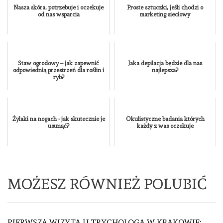
Nasza skóra, potrzebuje i oczekuje
Proste sztuczki, jeśli chodzi o
od nas wsparcia
marketing sieciowy
Staw ogrodowy – jak zapewnić
Jaka depilacja będzie dla nas
odpowiednią przestrzeń dla roślin i
najlepsza?
ryb?
Żylaki na nogach - jak skutecznie je
Okulistyczne badania których
usunąć?
każdy z was oczekuje
MOŻESZ RÓWNIEŻ POLUBIĆ
PIERWSZA WIZYTA U TRYCHOLOGA W KRAKOWIE: