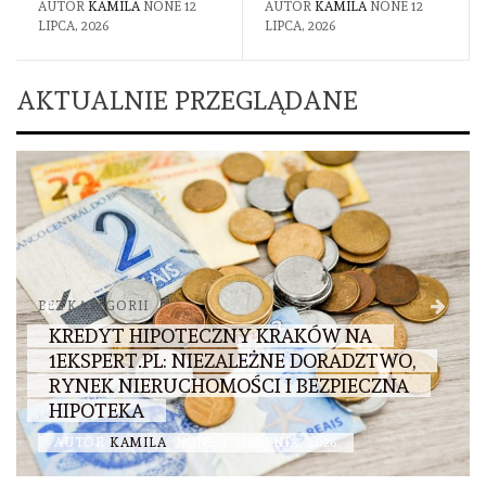
AUTOR
KAMILA
NONE
12
AUTOR
KAMILA
NONE
12
LIPCA, 2026
LIPCA, 2026
AKTUALNIE PRZEGLĄDANE
BEZ KATEGORII
KREDYT HIPOTECZNY KRAKÓW NA
1EKSPERT.PL: NIEZALEŻNE DORADZTWO,
RYNEK NIERUCHOMOŚCI I BEZPIECZNA
HIPOTEKA
AUTOR
KAMILA
NONE
1 SIERPNIA, 2026