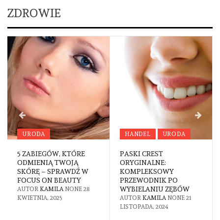
ZDROWIE
URODA
HANDEL
URODA
5 ZABIEGÓW, KTÓRE
PASKI CREST
ODMIENIĄ TWOJĄ
ORYGINALNE:
SKÓRĘ – SPRAWDŹ W
KOMPLEKSOWY
FOCUS ON BEAUTY
PRZEWODNIK PO
WYBIELANIU ZĘBÓW
AUTOR
KAMILA
NONE
28
KWIETNIA, 2025
AUTOR
KAMILA
NONE
21
LISTOPADA, 2024