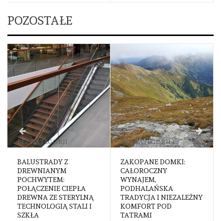
POZOSTAŁE
BEZ KATEGORII
BEZ KATEGORII
BALUSTRADY Z
ZAKOPANE DOMKI:
DREWNIANYM
CAŁOROCZNY
POCHWYTEM:
WYNAJEM,
POŁĄCZENIE CIEPŁA
PODHALAŃSKA
DREWNA ZE STERYLNĄ
TRADYCJA I NIEZALEŻNY
TECHNOLOGIĄ STALI I
KOMFORT POD
SZKŁA
TATRAMI