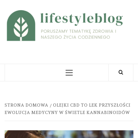
Skip
to
L
content
PORUSZAMY TEMATYKĘ ZDROWIA I NASZEGO
ŻYCIA CODZIENNEGO
Primary
Menu
STRONA DOMOWA
OLEJKI CBD TO LEK PRZYSZŁOŚCI
EWOLUCJA MEDYCYNY W ŚWIETLE KANNABINOIDÓW