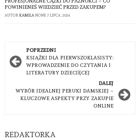
PROFESJONALNE CĄŻKI DO PAZNOKCI – CO
POWINIENEŚ WIEDZIEĆ PRZED ZAKUPEM?
AUTOR
KAMILA
NONE
7 LIPCA, 2024
Nawigacja
POPRZEDNI
wpisu
KSIĄŻKI DLA PIERWSZOKLASISTY:
WPROWADZENIE DO CZYTANIA I
LITERATURY DZIECIĘCEJ
DALEJ
WYBÓR IDEALNEJ PERUKI DAMSKIEJ –
KLUCZOWE ASPEKTY PRZY ZAKUPIE
ONLINE
REDAKTORKA