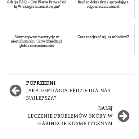
Sekcja FAQ – Czy Warto Prowadzić
Bardzo dobra firma sprzedająca
Ją W Sklepie Internetowym?
odpowiedni internet
Alternatywne inwestycje w
Czas rozejrzeć się za schodami?
nieruchomości: Crowdfunding i
giełda nieruchomości
Nawigacja
POPRZEDNI
wpisu
JAKA DEPILACJA BĘDZIE DLA NAS
NAJLEPSZA?
DALEJ
LECZENIE PROBLEMÓW SKÓRY W
GABINECIE KOSMETYCZNYM