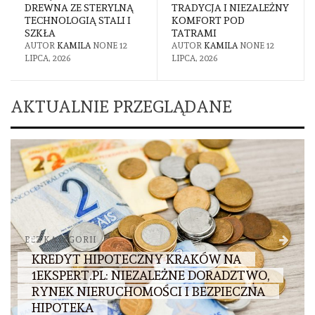
DREWNA ZE STERYLNĄ
TRADYCJA I NIEZALEŻNY
TECHNOLOGIĄ STALI I
KOMFORT POD
SZKŁA
TATRAMI
AUTOR
KAMILA
NONE
12
AUTOR
KAMILA
NONE
12
LIPCA, 2026
LIPCA, 2026
AKTUALNIE PRZEGLĄDANE
BEZ KATEGORII
KREDYT HIPOTECZNY KRAKÓW NA
1EKSPERT.PL: NIEZALEŻNE DORADZTWO,
RYNEK NIERUCHOMOŚCI I BEZPIECZNA
HIPOTEKA