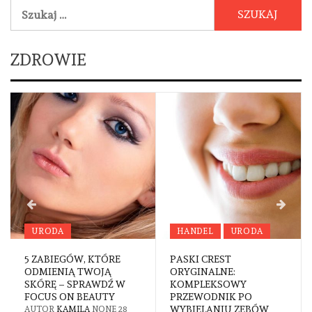
Szukaj:
ZDROWIE
URODA
HANDEL
URODA
5 ZABIEGÓW, KTÓRE
PASKI CREST
ODMIENIĄ TWOJĄ
ORYGINALNE:
SKÓRĘ – SPRAWDŹ W
KOMPLEKSOWY
FOCUS ON BEAUTY
PRZEWODNIK PO
WYBIELANIU ZĘBÓW
AUTOR
KAMILA
NONE
28