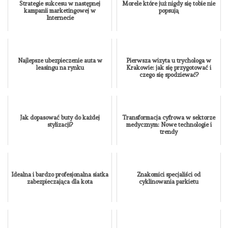
Strategie sukcesu w następnej
Morele które już nigdy się tobie nie
kampanii marketingowej w
popsują
Internecie
Najlepsze ubezpieczenie auta w
Pierwsza wizyta u trychologa w
leasingu na rynku
Krakowie: jak się przygotować i
czego się spodziewać?
Jak dopasować buty do każdej
Transformacja cyfrowa w sektorze
stylizacji?
medycznym: Nowe technologie i
trendy
Idealna i bardzo profesjonalna siatka
Znakomici specjaliści od
zabezpieczająca dla kota
cyklinowania parkietu