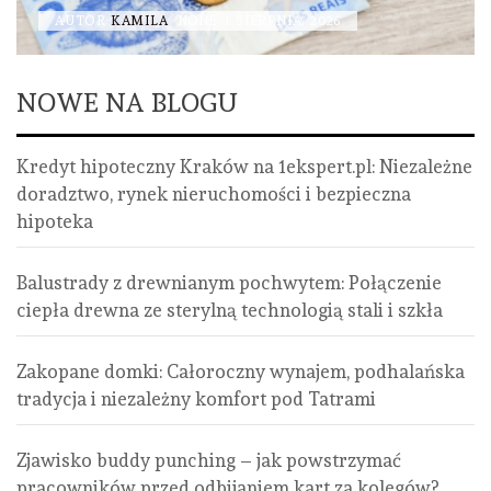
AUTOR
KAMILA
NONE
1 SIERPNIA, 2026
NOWE NA BLOGU
Kredyt hipoteczny Kraków na 1ekspert.pl: Niezależne
doradztwo, rynek nieruchomości i bezpieczna
hipoteka
Balustrady z drewnianym pochwytem: Połączenie
ciepła drewna ze sterylną technologią stali i szkła
Zakopane domki: Całoroczny wynajem, podhalańska
tradycja i niezależny komfort pod Tatrami
Zjawisko buddy punching – jak powstrzymać
pracowników przed odbijaniem kart za kolegów?