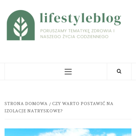
Skip
to
L
content
PORUSZAMY TEMATYKĘ ZDROWIA I NASZEGO
ŻYCIA CODZIENNEGO
Primary
Menu
STRONA DOMOWA
CZY WARTO POSTAWIĆ NA
IZOLACJE NATRYSKOWE?