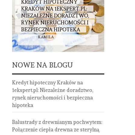
KREDYT HIPOTECZNY
BALUST
KRAKÓW NA 1EKSPERT.PL:
DREWNI
:
NIEZALEŻNE DORADZTWO,
POŁĄCZ
RYNEK NIERUCHOMOŚCI I
ZE STE
BEZPIECZNA HIPOTEKA
STALI I 
AUTOR
KAMILA
NONE
1 SIERPNIA,
AUTOR
K
2026
2026
NOWE NA BLOGU
Kredyt hipoteczny Kraków na
1ekspert.pl: Niezależne doradztwo,
rynek nieruchomości i bezpieczna
hipoteka
Balustrady z drewnianym pochwytem:
Połączenie ciepła drewna ze sterylną