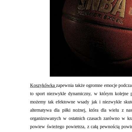
Koszykówka
zapewnia także ogromne emocje podczas o
to sport niezwykle dynamiczny, w którym kolejne 
możemy tak efektowne wsady jak i niezwykle skut
alternatywa dla piłki nożnej, która dla wielu z n
organizowanych w ostatnich czasach zarówno w kraju
powiew świeżego powietrza, z całą pewnością powi