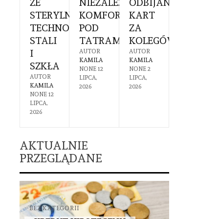
EK
ZE
NIEZALEŻNY
ODBIJANIEM
SIĘ
Ć
RUCHOMOŚCI
STERYLNĄ
KOMFORT
KART
PRZYG
TECHNOLOGIĄ
POD
ZA
I
PIECZNA
STALI
TATRAMI
KOLEGÓW?
CZEGO
OTEKA
I
SIĘ
AUTOR
AUTOR
KAMILA
KAMILA
SZKŁA
SPODZI
R
NONE
12
NONE
2
A
AUTOR
AUTOR
LIPCA,
LIPCA,
1
KAMILA
KAMILA
2026
2026
IA,
NONE
12
NONE
30
LIPCA,
CZERWCA,
2026
2026
AKTUALNIE
PRZEGLĄDANE
BEZ KATEGORII
BEZ KATEGO