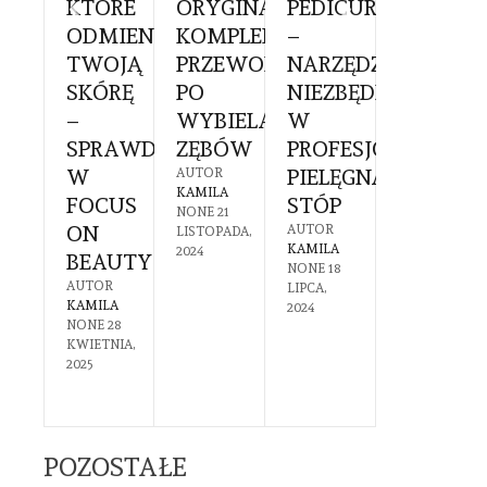
KTÓRE
ORYGINALNE:
PEDICURE
DO
CHOLOGA
ODMIENIĄ
KOMPLEKSOWY
–
PAZNOK
TWOJĄ
PRZEWODNIK
NARZĘDZIE
– CO
KOWIE:
SKÓRĘ
PO
NIEZBĘDNE
POWINI
–
WYBIELANIU
W
WIEDZI
SPRAWDŹ
ZĘBÓW
PROFESJONALNEJ
PRZED
YGOTOWAĆ
W
PIELĘGNACJI
ZAKUPE
AUTOR
KAMILA
FOCUS
STÓP
AUTOR
NONE
21
KAMILA
GO
ON
AUTOR
LISTOPADA,
NONE
7
KAMILA
2024
BEAUTY
LIPCA,
NONE
18
2024
DZIEWAĆ?
AUTOR
LIPCA,
KAMILA
2024
R
NONE
28
A
KWIETNIA,
30
2025
CA,
POZOSTAŁE