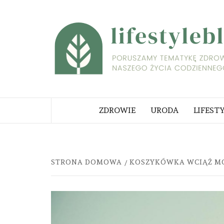
Skip
to
content
PORUSZAMY TEMATYKĘ ZDROWI
NASZEGO ŻYCIA CODZIENNEGO
ZDROWIE
URODA
LIFEST
STRONA DOMOWA
KOSZYKÓWKA WCIĄŻ MO