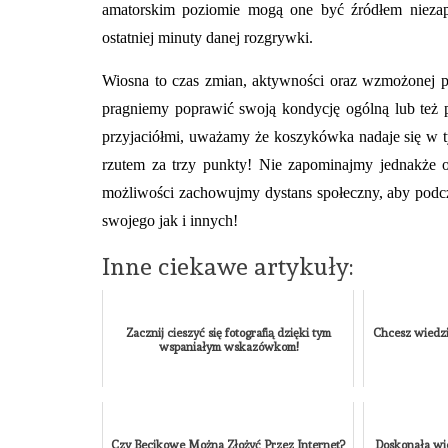
amatorskim poziomie mogą one być źródłem nieza
ostatniej minuty danej rozgrywki.
Wiosna to czas zmian, aktywności oraz wzmożonej p
pragniemy poprawić swoją kondycję ogólną lub też p
przyjaciółmi, uważamy że koszykówka nadaje się w ty
rzutem za trzy punkty! Nie zapominajmy jednakże o
możliwości zachowujmy dystans społeczny, aby podc
swojego jak i innych!
Inne ciekawe artykuły:
Zacznij cieszyć się fotografią dzięki tym
Chcesz wiedzie
wspaniałym wskazówkom!
Czy Becikowe Można Złożyć Przez Internet?
Doskonała wi