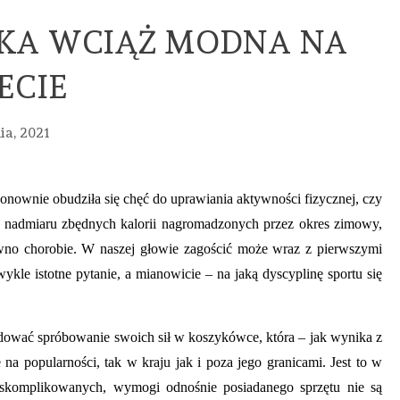
KA WCIĄŻ MODNA NA
ECIE
ia, 2021
onownie obudziła się chęć do uprawiania aktywności fizycznej, czy
 nadmiaru zbędnych kalorii nagromadzonych przez okres zimowy,
MED
wno chorobie. W naszej głowie zagościć może wraz z pierwszymi
kle istotne pytanie, a mianowicie – na jaką dyscyplinę sportu się
HANDEL
URO
URODA
URODA
URODA
ZDR
ndować spróbowanie swoich sił w koszykówce, która – jak wynika z
PASKI
FREZY
PROFESJONAL
PIE
a popularności, tak w kraju jak i poza jego granicami. Jest to w
CREST
DO
CĄŻKI
WIZ
d skomplikowanych, wymogi odnośnie posiadanego sprzętu nie są