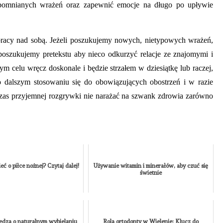
NIEZALEŻNY
ODBIJANIEM
SIĘ
RYN
pomnianych wrażeń oraz zapewnić emocje na długo po upływie
KOMFORT
KART
PRZYGOTOWA
NIE
POD
ZA
I
I
TATRAMI
KOLEGÓW?
CZEGO
BEZ
racy nad sobą. Jeżeli poszukujemy nowych, nietypowych wrażeń,
SIĘ
HIP
AUTOR
AUTOR
oszukujemy pretekstu aby nieco odkurzyć relacje ze znajomymi i
KAMILA
KAMILA
SPODZIEWAĆ?
AUTO
m celu wręcz doskonale i będzie strzałem w dziesiątkę lub raczej,
NONE
12
NONE
2
KAMIL
AUTOR
LIPCA,
LIPCA,
 dalszym stosowaniu się do obowiązujących obostrzeń i w razie
NONE
KAMILA
2026
2026
SIERPN
zas przyjemnej rozgrywki nie narażać na szwank zdrowia zarówno
NONE
30
2026
CZERWCA,
2026
ć o piłce nożnej? Czytaj dalej!
Używanie witamin i minerałów, aby czuć się
świetnie
edza o naturalnym wybielaniu
Rola ortodonty w Wielenie: Klucz do