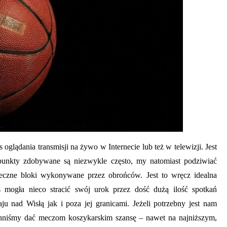
MEDYCYNA
URODA
BEZ
BEZ
KATEGORII
INNE
ZDROWIE
KATEG
ZAKOPANE
ZJAWISKO
PIERWSZA
KRE
glądania transmisji na żywo w Internecie lub też w telewizji. Jest
DOMKI:
BUDDY
WIZYTA
HIP
punkty zdobywane są niezwykle często, my natomiast podziwiać
CAŁOROCZNY
PUNCHING
U
KR
eczne bloki wykonywane przez obrońców. Jest to wręcz idealna
WYNAJEM,
– JAK
TRYCHOLOGA
NA
PODHALAŃSKA
POWSTRZYMAĆ
W
1EKS
as mogła nieco stracić swój urok przez dość dużą ilość spotkań
TRADYCJA
PRACOWNIKÓW
KRAKOWIE:
NIE
 nad Wisłą jak i poza jej granicami. Jeżeli potrzebny jest nam
I
PRZED
JAK
DOR
nniśmy dać meczom koszykarskim szansę – nawet na najniższym,