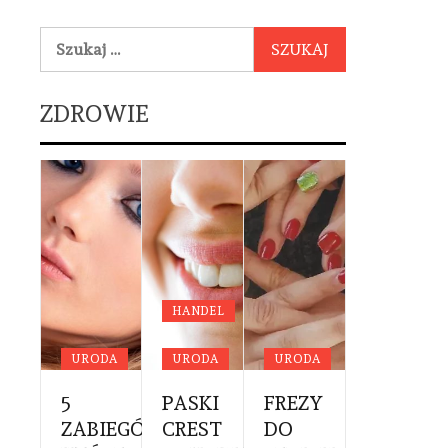
Szukaj:
ZDROWIE
YCYNA
DA
HANDEL
OWIE
URODA
URODA
URODA
URODA
NE
RWSZA
5
PASKI
FREZY
PROFES
YTA
ZABIEGÓW,
CREST
DO
CĄŻKI