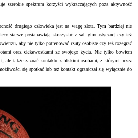
ORYGINALNE:
PEDICURE
DO
U
uje szerokie spektrum korzyści wykraczających poza aktywność
KOMPLEKSOWY
–
PAZNOKCI
TRY
PRZEWODNIK
NARZĘDZIE
– CO
W
PO
NIEZBĘDNE
POWINIENEŚ
KRA
ecność drugiego człowieka jest na wagę złota. Tym bardziej nie
WYBIELANIU
W
WIEDZIEĆ
JAK
eco starsze postanawiają skorzystać z sali gimnastycznej czy też
ZĘBÓW
PROFESJONALNEJ
PRZED
SIĘ
ietrzu, aby nie tylko potrenować rzuty osobiste czy też rozegrać
PIELĘGNACJI
ZAKUPEM?
PRZ
AUTOR
dotami oraz ciekawostkami ze swojego życia. Nie tylko bowiem
KAMILA
STÓP
I
AUTOR
ci, ale także zaznać kontaktu z bliskimi osobami, z którymi przez
NONE
21
KAMILA
CZE
AUTOR
LISTOPADA,
NONE
7
ożliwości się spotkać lub też kontakt ograniczał się wyłącznie do
KAMILA
2024
SIĘ
LIPCA,
NONE
18
2024
SPO
LIPCA,
2024
AUTO
KAMIL
NONE
CZERW
2026