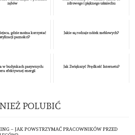
MEDYCYNA
URODA
ZDROWIE
zębów
zdrowego i pięknego uśmiechu
PIERWSZA WIZYTA U
TRYCHOLOGA W KRAKOWIE
JAK SIĘ PRZYGOTOWAĆ I
CZEGO SIĘ SPODZIEWAĆ?
iejsca, gdzie można korzystać
Jakie są rodzaje nóżek meblowych?
stylizacji paznokci?
AUTOR
KAMILA
NONE
30
CZERWCA, 2026
ła w budynkach pasywnych:
Jak Zwiększyć Prędkość Internetu?
ra efektywnej energii
NIEŻ POLUBIĆ
HING – JAK POWSTRZYMAĆ PRACOWNIKÓW PRZED