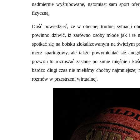
nadmiernie wyśrubowane, natomiast sam sport ofer
fizyczną.
Dość powiedzieć, że w obecnej trudnej sytuacji ob
powinno dziwić, iż zarówno osoby młode jak i te ni
spotkać się na boisku zlokalizowanym na świeżym pow
mecz sparingowy, ale także powymieniać się aneg
pozwoli to rozruszać zastane po zimie mięśnie i koś
bardzo długi czas nie mieliśmy choćby najmniejszej m
rozmów w przestrzeni wirtualnej.