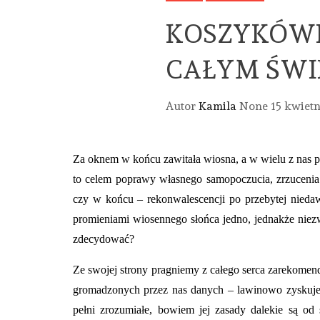
KOSZYKÓW
CAŁYM ŚWI
Autor
Kamila
None
15 kwietn
Za oknem w końcu zawitała wiosna, a w wielu z nas p
to celem poprawy własnego samopoczucia, zrzucenia
czy w końcu – rekonwalescencji po przebytej nieda
promieniami wiosennego słońca jedno, jednakże niezwy
zdecydować?
Ze swojej strony pragniemy z całego serca zarekome
gromadzonych przez nas danych – lawinowo zyskuje n
pełni zrozumiałe, bowiem jej zasady dalekie są o