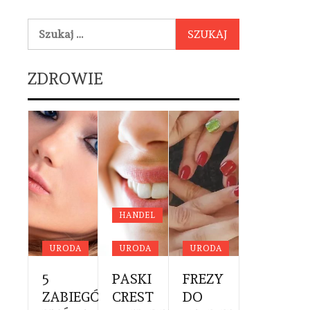
Szukaj:
ZDROWIE
YCYNA
DA
HANDEL
OWIE
URODA
URODA
URODA
URODA
NE
RWSZA
5
PASKI
FREZY
PROFES
YTA
ZABIEGÓW,
CREST
DO
CĄŻKI