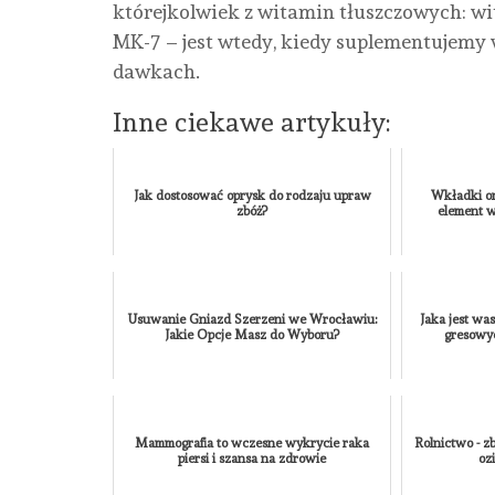
którejkolwiek z witamin tłuszczowych: w
MK-7 – jest wtedy, kiedy suplementujemy
dawkach.
Inne ciekawe artykuły:
Jak dostosować oprysk do rodzaju upraw
Wkładki o
zbóż?
element w
Usuwanie Gniazd Szerzeni we Wrocławiu:
Jaka jest wa
Jakie Opcje Masz do Wyboru?
gresowy
Mammografia to wczesne wykrycie raka
Rolnictwo - z
piersi i szansa na zdrowie
oz