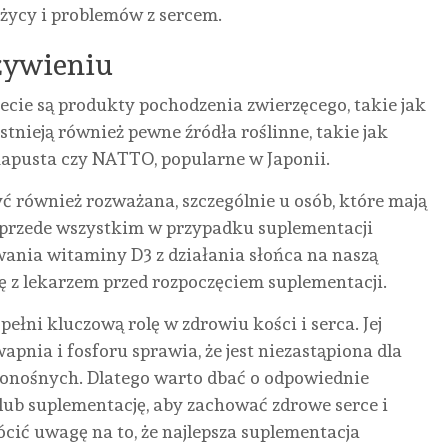
życy i problemów z sercem.
żywieniu
ecie są produkty pochodzenia zwierzęcego, takie jak
Istnieją również pewne źródła roślinne, takie jak
MEDYCYNA
apusta czy NATTO, popularne w Japonii.
URODA
 również rozważana, szczególnie u osób, które mają
BEZ
BEZ
 przede wszystkim w przypadku suplementacji
KATEGORII
INNE
ZDROWIE
KATEG
ania witaminy D3 z działania słońca na naszą
ZAKOPANE
ZJAWISKO
PIERWSZA
KRE
ję z lekarzem przed rozpoczęciem suplementacji.
DOMKI:
BUDDY
WIZYTA
HIP
CAŁOROCZNY
PUNCHING
U
KR
ełni kluczową rolę w zdrowiu kości i serca. Jej
WYNAJEM,
– JAK
TRYCHOLOGA
NA
nia i fosforu sprawia, że jest niezastąpiona dla
PODHALAŃSKA
POWSTRZYMAĆ
W
1EKS
onośnych. Dlatego warto dbać o odpowiednie
TRADYCJA
PRACOWNIKÓW
KRAKOWIE:
NIE
lub suplementację, aby zachować zdrowe serce i
I
PRZED
JAK
DOR
ócić uwagę na to, że najlepsza suplementacja