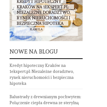
KREDYT HIPOTECZNY
BALUST
KRAKÓW NA 1EKSPERT.PL:
DREWNI
:
NIEZALEŻNE DORADZTWO,
POŁĄCZ
RYNEK NIERUCHOMOŚCI I
ZE STE
BEZPIECZNA HIPOTEKA
STALI I 
AUTOR
KAMILA
NONE
1 SIERPNIA,
AUTOR
K
2026
2026
NOWE NA BLOGU
Kredyt hipoteczny Kraków na
1ekspert.pl: Niezależne doradztwo,
rynek nieruchomości i bezpieczna
hipoteka
Balustrady z drewnianym pochwytem:
Połączenie ciepła drewna ze sterylną