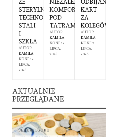
EK
ZE
NIEZALEŻNY
ODBIJANIEM
SIĘ
Ć
RUCHOMOŚCI
STERYLNĄ
KOMFORT
KART
PRZYG
TECHNOLOGIĄ
POD
ZA
I
PIECZNA
STALI
TATRAMI
KOLEGÓW?
CZEGO
OTEKA
I
SIĘ
AUTOR
AUTOR
KAMILA
KAMILA
SZKŁA
SPODZI
R
NONE
12
NONE
2
A
AUTOR
AUTOR
LIPCA,
LIPCA,
1
KAMILA
KAMILA
2026
2026
IA,
NONE
12
NONE
30
LIPCA,
CZERWCA,
2026
2026
AKTUALNIE
PRZEGLĄDANE
BEZ KATEGORII
BEZ KATEGO