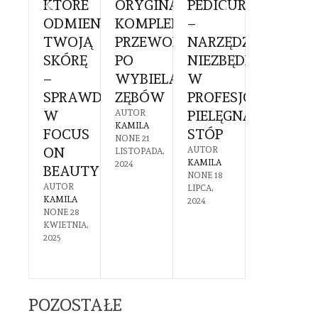
KTÓRE
ORYGINALNE:
PEDICURE
DO
CHOLOGA
ODMIENIĄ
KOMPLEKSOWY
–
PAZNOK
TWOJĄ
PRZEWODNIK
NARZĘDZIE
– CO
KOWIE:
SKÓRĘ
PO
NIEZBĘDNE
POWINI
–
WYBIELANIU
W
WIEDZI
SPRAWDŹ
ZĘBÓW
PROFESJONALNEJ
PRZED
YGOTOWAĆ
W
PIELĘGNACJI
ZAKUPE
AUTOR
KAMILA
FOCUS
STÓP
AUTOR
NONE
21
KAMILA
GO
ON
AUTOR
LISTOPADA,
NONE
7
KAMILA
2024
BEAUTY
LIPCA,
NONE
18
2024
DZIEWAĆ?
AUTOR
LIPCA,
KAMILA
2024
R
NONE
28
A
KWIETNIA,
30
2025
CA,
POZOSTAŁE