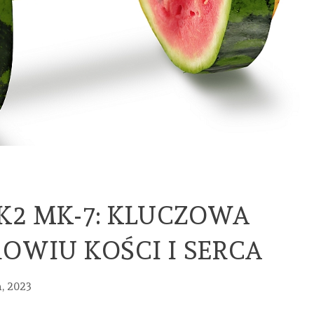
MED
K2 MK-7: KLUCZOWA
HANDEL
URO
OWIU KOŚCI I SERCA
URODA
URODA
URODA
ZDR
PASKI
FREZY
PROFESJONAL
PIE
, 2023
CREST
DO
CĄŻKI
WIZ