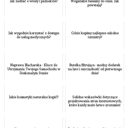
Jak zadbać o włosy i paznokcie?
Wegańskie balsamy do ciała. Jak
powstają?
Jak wygodnie korzystać z dostępu
Gdzie kupimy najlepsze szkolne
do usług medycznych?
tornistry?
Naprawa Blacharska - Klucz do
Butelka filtrująca - modny dodatek
Utrzymania Twojego Samochodu w
na lato i oszczędność od pierwszego
Doskonałym Stanie
dnia!
Jakie kosmetyki naturalne kupić?
Solidne wskazówki dotyczące
projektowania stron internetowych,
które każdy może łatwo zrozumieć