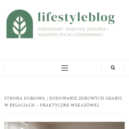
Skip
to
L
content
PORUSZAMY TEMATYKĘ ZDROWIA I NASZEGO
ŻYCIA CODZIENNEGO
Primary
Menu
STRONA DOMOWA
BUDOWANIE ZDROWYCH GRANIC
W RELACJACH – PRAKTYCZNE WSKAZÓWKI