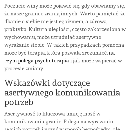
Poczucie winy może pojawić się, gdy obawiamy się,
że nasze granice zranią innych. Warto pamiętać, że
dbanie o siebie nie jest egoizmem, a zdrową
praktyką. Kultura uległości, często zakorzeniona w
wychowaniu, może utrudniać asertywne
wyrażanie siebie. W takich przypadkach pomocna
może być terapia, która pozwala zrozumieć,
na
czym polega psychoterapia
i jak może wspierać w
procesie zmiany.
Wskazówki dotyczące
asertywnego komunikowania
potrzeb
Asertywność to kluczowa umiejętność w
komunikowaniu granic. Polega na wyrażaniu
swoich potrzeb i uczuć w sposób bezpośredni, ale