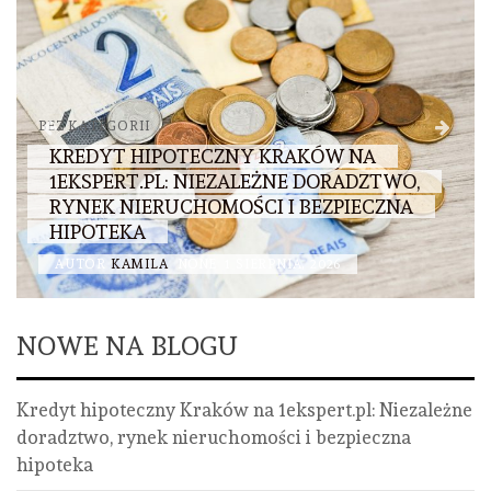
BEZ KATEGORII
KREDYT HIPOTECZNY KRAKÓW NA
1EKSPERT.PL: NIEZALEŻNE DORADZTWO,
RYNEK NIERUCHOMOŚCI I BEZPIECZNA
HIPOTEKA
AUTOR
KAMILA
NONE
1 SIERPNIA, 2026
NOWE NA BLOGU
Kredyt hipoteczny Kraków na 1ekspert.pl: Niezależne
doradztwo, rynek nieruchomości i bezpieczna
hipoteka