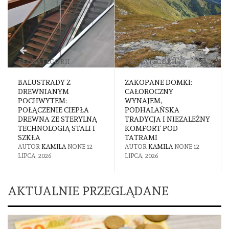
BEZ KATEGORII
BEZ KATEGORII
BALUSTRADY Z
ZAKOPANE DOMKI:
DREWNIANYM
CAŁOROCZNY
POCHWYTEM:
WYNAJEM,
POŁĄCZENIE CIEPŁA
PODHALAŃSKA
DREWNA ZE STERYLNĄ
TRADYCJA I NIEZALEŻNY
TECHNOLOGIĄ STALI I
KOMFORT POD
SZKŁA
TATRAMI
AUTOR
KAMILA
NONE
12
AUTOR
KAMILA
NONE
12
LIPCA, 2026
LIPCA, 2026
AKTUALNIE PRZEGLĄDANE