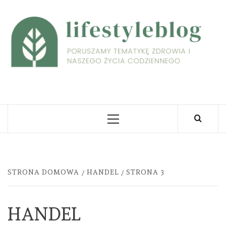
Skip
to
L
content
PORUSZAMY TEMATYKĘ ZDROWIA I NASZEGO
ŻYCIA CODZIENNEGO
Primary
Menu
STRONA DOMOWA
HANDEL
STRONA 3
HANDEL