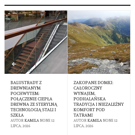
BEZ KATEGORII
INNE
ZAKOPANE DOMKI:
ZJAWISKO BUDDY
CAŁOROCZNY
PUNCHING – JAK
WYNAJEM,
POWSTRZYMAĆ
PODHALAŃSKA
PRACOWNIKÓW PRZED
TRADYCJA I NIEZALEŻNY
ODBIJANIEM KART ZA
KOMFORT POD
KOLEGÓW?
TATRAMI
AUTOR
KAMILA
NONE
2
AUTOR
KAMILA
NONE
12
LIPCA, 2026
LIPCA, 2026