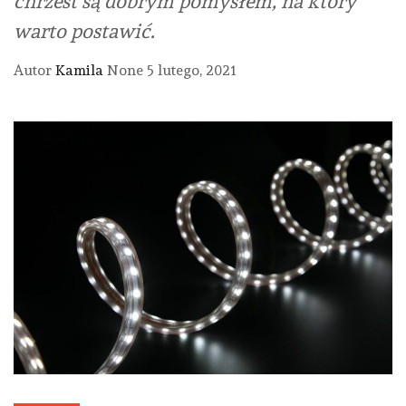
chrzest są dobrym pomysłem, na który
warto postawić.
Autor
Kamila
None
5 lutego, 2021