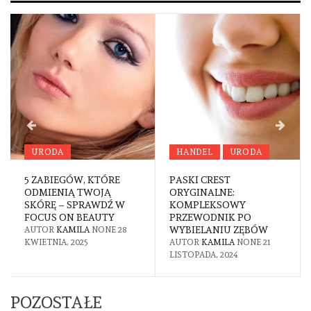
HANDEL
URODA
URODA
PASKI CREST
FREZY DO PEDICURE –
ORYGINALNE:
NARZĘDZIE NIEZBĘDNE
KOMPLEKSOWY
W PROFESJONALNEJ
PRZEWODNIK PO
PIELĘGNACJI STÓP
WYBIELANIU ZĘBÓW
AUTOR
KAMILA
NONE
18
AUTOR
KAMILA
NONE
21
LIPCA, 2024
LISTOPADA, 2024
POZOSTAŁE