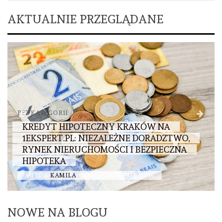
AKTUALNIE PRZEGLĄDANE
BEZ KATEGORII
BEZ 
KREDYT HIPOTECZNY KRAKÓW NA
1EKSPERT.PL: NIEZALEŻNE DORADZTWO,
BA
RYNEK NIERUCHOMOŚCI I BEZPIECZNA
PO
HIPOTEKA
ZE
AUTOR
KAMILA
NONE
1 SIERPNIA, 2026
AU
NOWE NA BLOGU