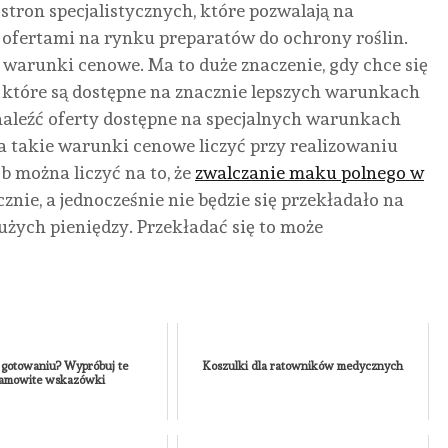
NIEZALEŻNY
ODBIJANIEM
SIĘ
RYN
tron specjalistycznych, które pozwalają na
KOMFORT
KART
PRZYGOTOWA
NIE
 ofertami na rynku preparatów do ochrony roślin.
POD
ZA
I
I
warunki cenowe. Ma to duże znaczenie, gdy chce się
TATRAMI
KOLEGÓW?
CZEGO
BEZ
 które są dostępne na znacznie lepszych warunkach
SIĘ
HIP
AUTOR
AUTOR
aleźć oferty dostępne na specjalnych warunkach
KAMILA
KAMILA
SPODZIEWAĆ?
AUTO
NONE
12
NONE
2
takie warunki cenowe liczyć przy realizowaniu
KAMIL
AUTOR
LIPCA,
LIPCA,
NONE
 można liczyć na to, że
zwalczanie maku polnego w
KAMILA
2026
2026
SIERPN
NONE
30
znie, a jednocześnie nie będzie się przekładało na
2026
CZERWCA,
ych pieniędzy. Przekładać się to może
2026
gotowaniu? Wypróbuj te
Koszulki dla ratowników medycznych
samowite wskazówki