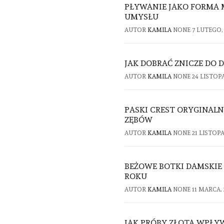
PŁYWANIE JAKO FORMA M
UMYSŁU
AUTOR
KAMILA
NONE
7 LUTEGO,
JAK DOBRAĆ ZNICZE DO 
AUTOR
KAMILA
NONE
24 LISTOPA
PASKI CREST ORYGINAL
ZĘBÓW
AUTOR
KAMILA
NONE
21 LISTOPA
BEŻOWE BOTKI DAMSKIE 
ROKU
AUTOR
KAMILA
NONE
11 MARCA, 
JAK PRÓBY ZŁOTA WPŁYW