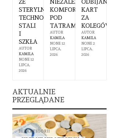
EK
ZE
NIEZALEŻNY
ODBIJANIEM
SIĘ
Ć
RUCHOMOŚCI
STERYLNĄ
KOMFORT
KART
PRZYG
TECHNOLOGIĄ
POD
ZA
I
PIECZNA
STALI
TATRAMI
KOLEGÓW?
CZEGO
OTEKA
I
SIĘ
AUTOR
AUTOR
KAMILA
KAMILA
SZKŁA
SPODZI
R
NONE
12
NONE
2
A
AUTOR
AUTOR
LIPCA,
LIPCA,
1
KAMILA
KAMILA
2026
2026
IA,
NONE
12
NONE
30
LIPCA,
CZERWCA,
2026
2026
AKTUALNIE
PRZEGLĄDANE
BEZ KATEGORII
BEZ KATEGO