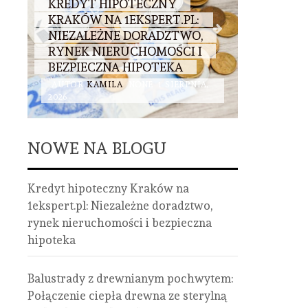
KREDYT HIPOTECZNY
BALUST
KRAKÓW NA 1EKSPERT.PL:
DREWNI
:
NIEZALEŻNE DORADZTWO,
POŁĄCZ
RYNEK NIERUCHOMOŚCI I
ZE STE
BEZPIECZNA HIPOTEKA
STALI I 
AUTOR
KAMILA
NONE
1 SIERPNIA,
AUTOR
K
2026
2026
NOWE NA BLOGU
Kredyt hipoteczny Kraków na
1ekspert.pl: Niezależne doradztwo,
rynek nieruchomości i bezpieczna
hipoteka
Balustrady z drewnianym pochwytem:
Połączenie ciepła drewna ze sterylną