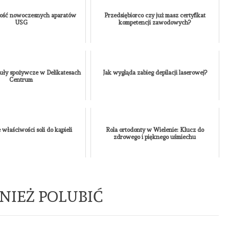
MEDYCYNA
URODA
ZDROWIE
PIERWSZA WIZYTA U
ość nowoczesnych aparatów
Przedsiębiorco czy już masz certyfikat
USG
kompetencji zawodowych?
TRYCHOLOGA W KRAKOWIE
JAK SIĘ PRZYGOTOWAĆ I
CZEGO SIĘ SPODZIEWAĆ?
AUTOR
KAMILA
NONE
30
CZERWCA, 2026
uły spożywcze w Delikatesach
Jak wygląda zabieg depilacji laserowej?
Centrum
właściwości soli do kąpieli
Rola ortodonty w Wielenie: Klucz do
zdrowego i pięknego uśmiechu
NIEŻ POLUBIĆ