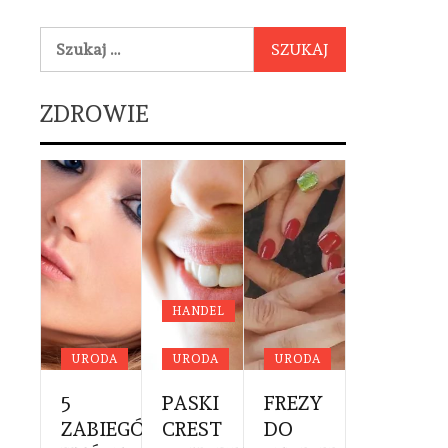
Szukaj:
ZDROWIE
YCYNA
DA
HANDEL
OWIE
URODA
URODA
URODA
URODA
NE
RWSZA
5
PASKI
FREZY
PROFES
YTA
ZABIEGÓW,
CREST
DO
CĄŻKI