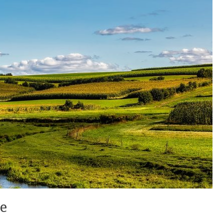
MEDYCYNA
URODA
BEZ
BEZ
KATEGORII
INNE
ZDROWIE
KATEG
ZAKOPANE
ZJAWISKO
PIERWSZA
KRE
DOMKI:
BUDDY
WIZYTA
HIP
CAŁOROCZNY
PUNCHING
U
KR
WYNAJEM,
– JAK
TRYCHOLOGA
NA
PODHALAŃSKA
POWSTRZYMAĆ
W
1EKS
TRADYCJA
PRACOWNIKÓW
KRAKOWIE:
NIE
e
I
PRZED
JAK
DOR