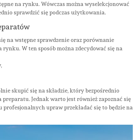
ORYGINALNE:
PEDICURE
DO
U
ostępne na rynku. Wówczas można wyselekcjonować
KOMPLEKSOWY
–
PAZNOKCI
TRY
ednio sprawdzić się podczas użytkowania.
PRZEWODNIK
NARZĘDZIE
– CO
W
eparatów
PO
NIEZBĘDNE
POWINIENEŚ
KRA
WYBIELANIU
W
WIEDZIEĆ
JAK
się na wstępne sprawdzenie oraz porównanie
ZĘBÓW
PROFESJONALNEJ
PRZED
SIĘ
a rynku. W ten sposób można zdecydować się na
PIELĘGNACJI
ZAKUPEM?
PRZ
AUTOR
KAMILA
STÓP
I
AUTOR
NONE
21
KAMILA
,
CZE
AUTOR
LISTOPADA,
NONE
7
KAMILA
2024
SIĘ
LIPCA,
NONE
18
2024
SPO
LIPCA,
2024
lnie skupić się na składzie, który bezpośrednio
AUTO
KAMIL
a preparatu. Jednak warto jest również zapoznać się
NONE
profesjonalnych upraw przekładać się to będzie na
CZERW
2026