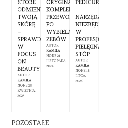
KTÓRE
ORYGINALNE:
PEDICURE
DO
CHOLOGA
ODMIENIĄ
KOMPLEKSOWY
–
PAZNOK
TWOJĄ
PRZEWODNIK
NARZĘDZIE
– CO
KOWIE:
SKÓRĘ
PO
NIEZBĘDNE
POWINI
–
WYBIELANIU
W
WIEDZI
SPRAWDŹ
ZĘBÓW
PROFESJONALNEJ
PRZED
YGOTOWAĆ
W
PIELĘGNACJI
ZAKUPE
AUTOR
KAMILA
FOCUS
STÓP
AUTOR
NONE
21
KAMILA
GO
ON
AUTOR
LISTOPADA,
NONE
7
KAMILA
2024
BEAUTY
LIPCA,
NONE
18
2024
DZIEWAĆ?
AUTOR
LIPCA,
KAMILA
2024
R
NONE
28
A
KWIETNIA,
30
2025
CA,
POZOSTAŁE