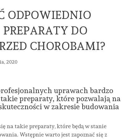
Ć ODPOWIEDNIO
E PREPARATY DO
RZED CHOROBAMI?
ia, 2020
MED
profesjonalnych uprawach bardzo
takie preparaty, które pozwalają na
HANDEL
URO
 skuteczności w zakresie budowania
URODA
URODA
URODA
ZDR
.
PASKI
FREZY
PROFESJONAL
PIE
ę na takie preparaty, które będą w stanie
CREST
DO
CĄŻKI
WIZ
wania. Wstępnie warto jest zapoznać się z