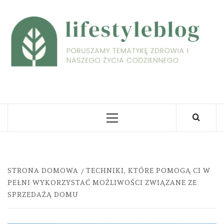
Skip
to
L
content
PORUSZAMY TEMATYKĘ ZDROWIA I NASZEGO
ŻYCIA CODZIENNEGO
Primary
Menu
STRONA DOMOWA
TECHNIKI, KTÓRE POMOGĄ CI W
PEŁNI WYKORZYSTAĆ MOŻLIWOŚCI ZWIĄZANE ZE
SPRZEDAŻĄ DOMU