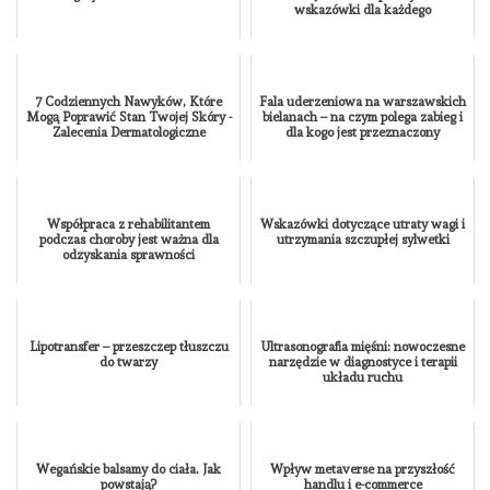
wskazówki dla każdego
7 Codziennych Nawyków, Które
Fala uderzeniowa na warszawskich
Mogą Poprawić Stan Twojej Skóry -
bielanach – na czym polega zabieg i
Zalecenia Dermatologiczne
dla kogo jest przeznaczony
Współpraca z rehabilitantem
Wskazówki dotyczące utraty wagi i
podczas choroby jest ważna dla
utrzymania szczupłej sylwetki
odzyskania sprawności
Lipotransfer – przeszczep tłuszczu
Ultrasonografia mięśni: nowoczesne
do twarzy
narzędzie w diagnostyce i terapii
układu ruchu
Wegańskie balsamy do ciała. Jak
Wpływ metaverse na przyszłość
powstają?
handlu i e-commerce