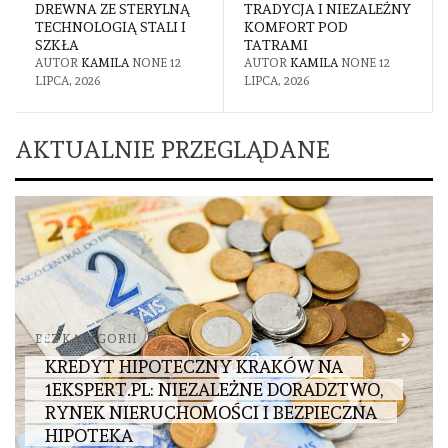
DREWNA ZE STERYLNĄ
TRADYCJA I NIEZALEŻNY
TECHNOLOGIĄ STALI I
KOMFORT POD
SZKŁA
TATRAMI
AUTOR
KAMILA
NONE
12
AUTOR
KAMILA
NONE
12
LIPCA, 2026
LIPCA, 2026
AKTUALNIE PRZEGLĄDANE
BEZ KATEGORII
KREDYT HIPOTECZNY KRAKÓW NA
1EKSPERT.PL: NIEZALEŻNE DORADZTWO,
RYNEK NIERUCHOMOŚCI I BEZPIECZNA
HIPOTEKA