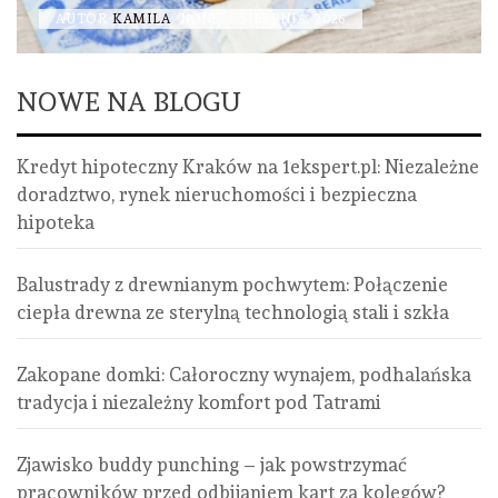
AUTOR
KAMILA
NONE
1 SIERPNIA, 2026
NOWE NA BLOGU
Kredyt hipoteczny Kraków na 1ekspert.pl: Niezależne
doradztwo, rynek nieruchomości i bezpieczna
hipoteka
Balustrady z drewnianym pochwytem: Połączenie
ciepła drewna ze sterylną technologią stali i szkła
Zakopane domki: Całoroczny wynajem, podhalańska
tradycja i niezależny komfort pod Tatrami
Zjawisko buddy punching – jak powstrzymać
pracowników przed odbijaniem kart za kolegów?