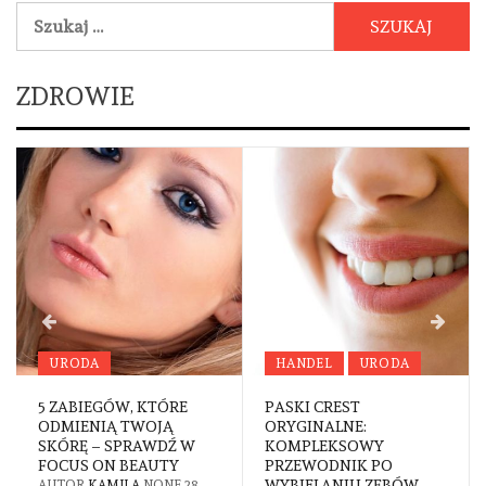
Szukaj:
ZDROWIE
HANDEL
URODA
URODA
E
PASKI CREST
FREZY DO PEDICURE –
ORYGINALNE:
NARZĘDZIE NIEZBĘDNE
 W
KOMPLEKSOWY
W PROFESJONALNEJ
PRZEWODNIK PO
PIELĘGNACJI STÓP
WYBIELANIU ZĘBÓW
28
AUTOR
KAMILA
NONE
18