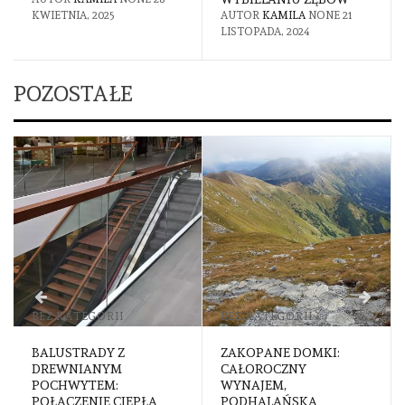
AUTOR
KAMILA
NONE
21
LIPCA, 2024
LISTOPADA, 2024
POZOSTAŁE
I
BEZ KATEGORII
INNE
Z
ZAKOPANE DOMKI:
ZJAWISKO BUDDY
M
CAŁOROCZNY
PUNCHING – JAK
WYNAJEM,
POWSTRZYMAĆ
CIEPŁA
PODHALAŃSKA
PRACOWNIKÓW P