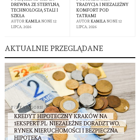
TERYLNĄ
TRADYCJA I NIEZALEŻNY
ODBIJANIEM KART
STALI I
KOMFORT POD
KOLEGÓW?
TATRAMI
AUTOR
KAMILA
NON
NONE
12
AUTOR
KAMILA
NONE
12
LIPCA, 2026
LIPCA, 2026
AKTUALNIE PRZEGLĄDANE
BEZ KATEGORII
KREDYT HIPOTECZNY KRAKÓW NA
1EKSPERT.PL: NIEZALEŻNE DORADZTWO,
RYNEK NIERUCHOMOŚCI I BEZPIECZNA
HIPOTEKA