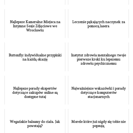
Najlepsze Kameralne Miejsca na
Leczenie pękających naczynek za
Intymne Sesje Zdjęciowe we
pomocą lasera
Wrocławiu
Buttonfly: indywidualne przypinki
Instytut zdrowia mentalnego: twoje
na każdą okazję
pierwsze kroki ku lepszemu
zdrowiu psychicznemu
Najlepsze porady ekspertów
Najważniejsze wskazówki i porady
dotyczące zakupów online są
dotyczące komputerów
dostępne tutaj
stacjonarnych
Wegańskie balsamy do ciała. Jak
Morele które już nigdy się tobie nie
powstają?
popsują