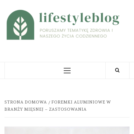
Skip
to
L
content
PORUSZAMY TEMATYKĘ ZDROWIA I NASZEGO
ŻYCIA CODZIENNEGO
Primary
Menu
STRONA DOMOWA
FOREMKI ALUMINIOWE W
BRANŻY MIĘSNEJ – ZASTOSOWANIA