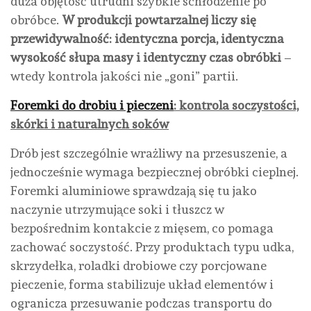
duża objętość utrudni szybkie schłodzenie po
obróbce.
W produkcji powtarzalnej liczy się
przewidywalność: identyczna porcja, identyczna
wysokość słupa masy i identyczny czas obróbki
–
wtedy kontrola jakości nie „goni” partii.
Foremki do drobiu i pieczeni
: kontrola soczystości,
skórki i naturalnych soków
Drób jest szczególnie wrażliwy na przesuszenie, a
jednocześnie wymaga bezpiecznej obróbki cieplnej.
Foremki aluminiowe sprawdzają się tu jako
naczynie utrzymujące soki i tłuszcz w
bezpośrednim kontakcie z mięsem, co pomaga
zachować soczystość. Przy produktach typu udka,
skrzydełka, roladki drobiowe czy porcjowane
pieczenie, forma stabilizuje układ elementów i
ogranicza przesuwanie podczas transportu do