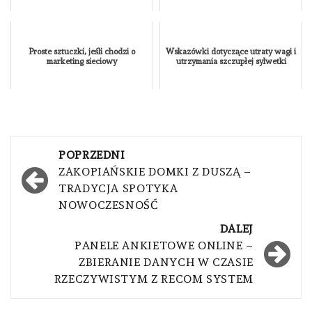
Proste sztuczki, jeśli chodzi o
Wskazówki dotyczące utraty wagi i
marketing sieciowy
utrzymania szczupłej sylwetki
Nawigacja
POPRZEDNI
wpisu
ZAKOPIAŃSKIE DOMKI Z DUSZĄ –
TRADYCJA SPOTYKA
NOWOCZESNOŚĆ
DALEJ
PANELE ANKIETOWE ONLINE –
ZBIERANIE DANYCH W CZASIE
RZECZYWISTYM Z RECOM SYSTEM