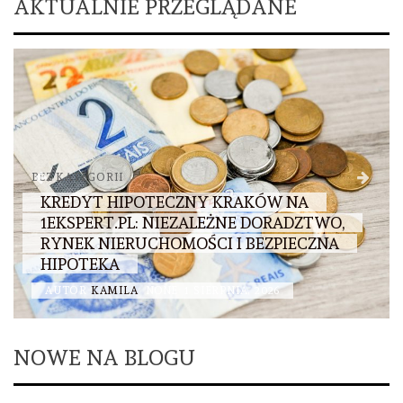
AKTUALNIE PRZEGLĄDANE
BEZ KATEGORII
KREDYT HIPOTECZNY KRAKÓW NA
1EKSPERT.PL: NIEZALEŻNE DORADZTWO,
RYNEK NIERUCHOMOŚCI I BEZPIECZNA
HIPOTEKA
AUTOR
KAMILA
NONE
1 SIERPNIA, 2026
NOWE NA BLOGU