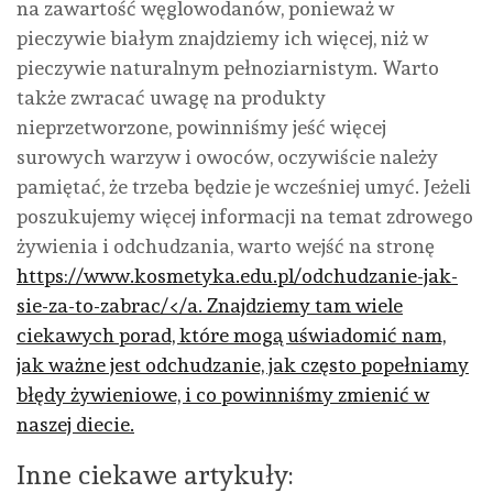
na zawartość węglowodanów, ponieważ w
pieczywie białym znajdziemy ich więcej, niż w
pieczywie naturalnym pełnoziarnistym. Warto
także zwracać uwagę na produkty
nieprzetworzone, powinniśmy jeść więcej
surowych warzyw i owoców, oczywiście należy
pamiętać, że trzeba będzie je wcześniej umyć. Jeżeli
poszukujemy więcej informacji na temat zdrowego
żywienia i odchudzania, warto wejść na stronę
https://www.kosmetyka.edu.pl/odchudzanie-jak-
sie-za-to-zabrac/</a. Znajdziemy tam wiele
ciekawych porad, które mogą uświadomić nam,
jak ważne jest odchudzanie, jak często popełniamy
błędy żywieniowe, i co powinniśmy zmienić w
naszej diecie.
Inne ciekawe artykuły: