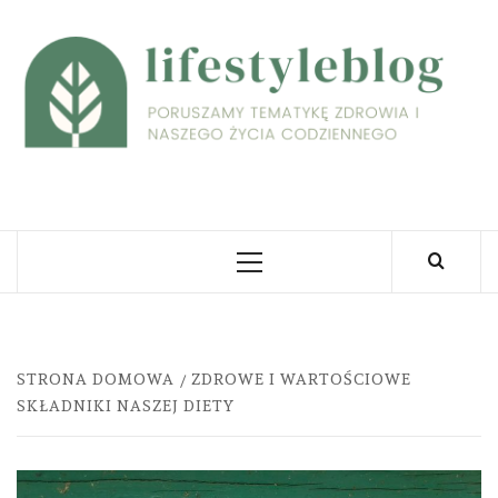
Skip
to
L
content
PORUSZAMY TEMATYKĘ ZDROWIA I NASZEGO
ŻYCIA CODZIENNEGO
Primary
Menu
STRONA DOMOWA
ZDROWE I WARTOŚCIOWE
SKŁADNIKI NASZEJ DIETY