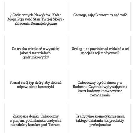
7 Codziennych Nawyków, Które
Co mogą zająć komornicy sądowi?
Mogą Poprawić Stan Twojej Skóry -
Zalecenia Dermatologiczne
Co trzeba wiedzieć o wysokiej
Urolog – co powinieneś widzieć o tej
jakości materiałach
specjalizacji medycznej?
opatrunkowych?
Poznaj swój typ skóry aby dobrać
Całoroczny ogród zimowy w
odpowiednie kosmetyki
Radomiu: Czynniki wpływające na
koszt budowy i nowoczesne
rozwiązania
Zakopane domki: Całoroczny
Tradycyjne kosmetyki nie mają
wynajem, podhalańska tradycja i
takiego działania jak produkty
niezależny komfort pod Tatrami
profesjonalne