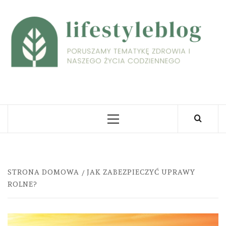
Skip
to
L
content
PORUSZAMY TEMATYKĘ ZDROWIA I NASZEGO
ŻYCIA CODZIENNEGO
Primary
Menu
STRONA DOMOWA
JAK ZABEZPIECZYĆ UPRAWY
ROLNE?