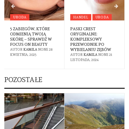
URODA
HANDEL
URODA
5 ZABIEGÓW, KTÓRE
PASKI CREST
ODMIENIĄ TWOJĄ
ORYGINALNE:
SKÓRĘ – SPRAWDŹ W
KOMPLEKSOWY
FOCUS ON BEAUTY
PRZEWODNIK PO
WYBIELANIU ZĘBÓW
AUTOR
KAMILA
NONE
28
KWIETNIA, 2025
AUTOR
KAMILA
NONE
21
LISTOPADA, 2024
POZOSTAŁE