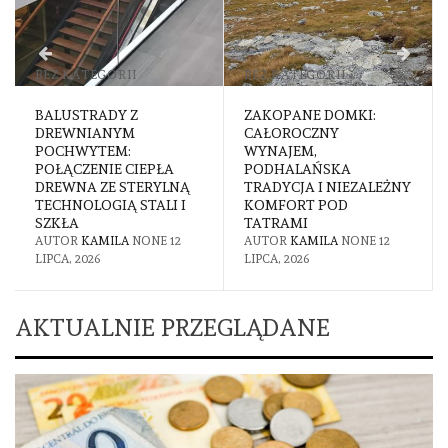
BEZ KATEGORII
BEZ KATEGORII
BALUSTRADY Z
ZAKOPANE DOMKI:
DREWNIANYM
CAŁOROCZNY
POCHWYTEM:
WYNAJEM,
POŁĄCZENIE CIEPŁA
PODHALAŃSKA
DREWNA ZE STERYLNĄ
TRADYCJA I NIEZALEŻNY
TECHNOLOGIĄ STALI I
KOMFORT POD
SZKŁA
TATRAMI
AUTOR
KAMILA
NONE
12
AUTOR
KAMILA
NONE
12
LIPCA, 2026
LIPCA, 2026
AKTUALNIE PRZEGLĄDANE