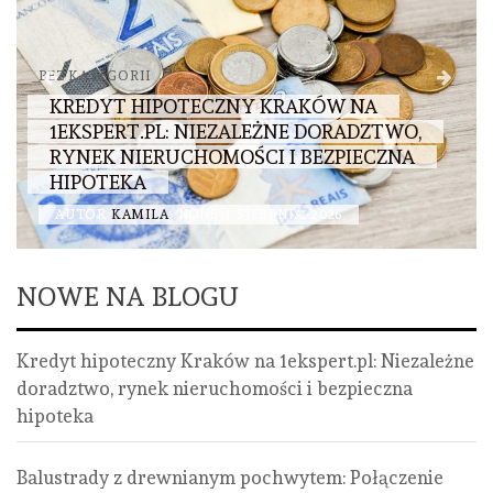
BEZ KATEGORII
KREDYT HIPOTECZNY KRAKÓW NA
1EKSPERT.PL: NIEZALEŻNE DORADZTWO,
RYNEK NIERUCHOMOŚCI I BEZPIECZNA
HIPOTEKA
AUTOR
KAMILA
NONE
1 SIERPNIA, 2026
NOWE NA BLOGU
Kredyt hipoteczny Kraków na 1ekspert.pl: Niezależne
doradztwo, rynek nieruchomości i bezpieczna
hipoteka
Balustrady z drewnianym pochwytem: Połączenie