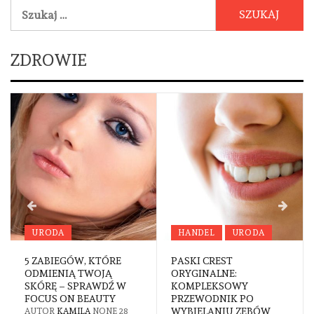
Szukaj:
ZDROWIE
HANDEL
URODA
URODA
PASKI CREST
FREZY DO PEDICURE –
ORYGINALNE:
NARZĘDZIE NIEZBĘDNE
KOMPLEKSOWY
W PROFESJONALNEJ
PRZEWODNIK PO
PIELĘGNACJI STÓP
WYBIELANIU ZĘBÓW
AUTOR
KAMILA
NONE
18