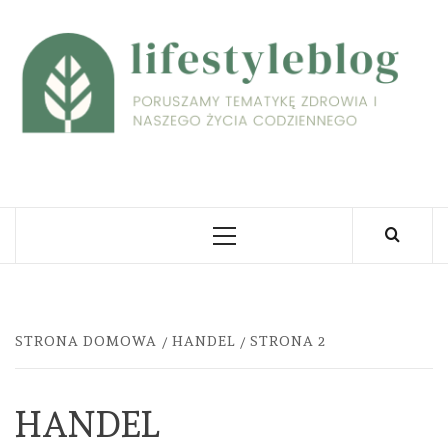
Skip
to
L
content
PORUSZAMY TEMATYKĘ ZDROWIA I NASZEGO
ŻYCIA CODZIENNEGO
Primary
Menu
STRONA DOMOWA
HANDEL
STRONA 2
HANDEL