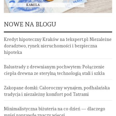
AUTOR
KAMILA
NONE
12 LIPCA, 2026
NOWE NA BLOGU
Kredyt hipoteczny Kraków na 1ekspert.pl: Niezależne
doradztwo, rynek nieruchomości i bezpieczna
hipoteka
Balustrady z drewnianym pochwytem: Połączenie
ciepła drewna ze sterylną technologią stali i szkła
Zakopane domki: Całoroczny wynajem, podhalańska
tradycja i niezależny komfort pod Tatrami
Minimalistyczna biżuteria na co dzień — dlaczego
mniej naprawdę znaczy więcej