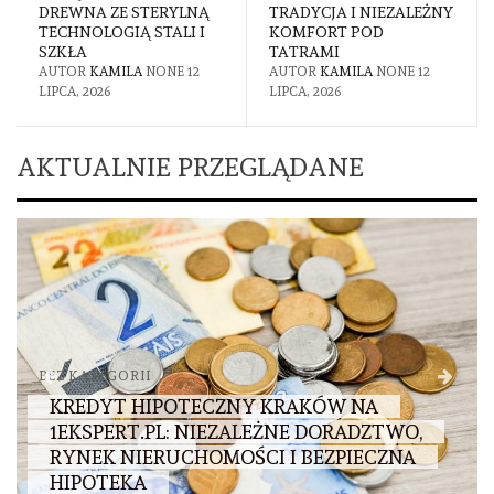
TRADYCJA I NIEZALEŻNY
WIĘCEJ
KOMFORT POD
AUTOR
KAMILA
NONE
9
TATRAMI
LIPCA, 2026
AUTOR
KAMILA
NONE
12
LIPCA, 2026
AKTUALNIE PRZEGLĄDANE
BEZ KATEGORII
BALUSTRADY Z DREWNIANYM
POCHWYTEM: POŁĄCZENIE CIEPŁA DREWNA
ZE STERYLNĄ TECHNOLOGIĄ STALI I SZKŁA