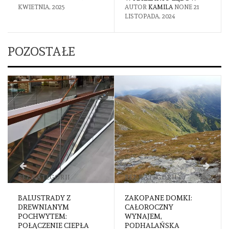
AUTOR
KAMILA
NONE
21
LIPCA, 2024
LISTOPADA, 2024
POZOSTAŁE
BEZ KATEGORII
INNE
ZAKOPANE DOMKI:
MINIMALISTYCZNA
CAŁOROCZNY
BIŻUTERIA NA CO DZIEŃ
WYNAJEM,
— DLACZEGO MNIEJ
PODHALAŃSKA
NAPRAWDĘ ZNACZY