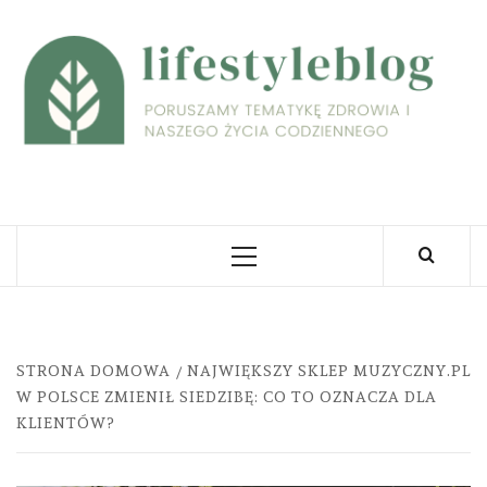
Skip
to
L
content
PORUSZAMY TEMATYKĘ ZDROWIA I NASZEGO
ŻYCIA CODZIENNEGO
Primary
Menu
STRONA DOMOWA
NAJWIĘKSZY SKLEP MUZYCZNY.PL
W POLSCE ZMIENIŁ SIEDZIBĘ: CO TO OZNACZA DLA
KLIENTÓW?