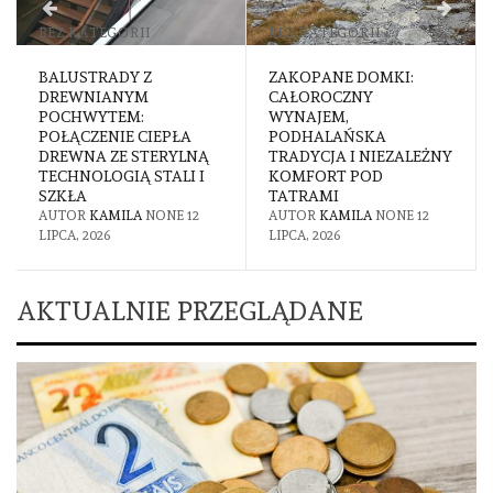
BEZ KATEGORII
INNE
ZAKOPANE DOMKI:
ZJAWISKO BUDDY
CAŁOROCZNY
PUNCHING – JAK
WYNAJEM,
POWSTRZYMAĆ
PODHALAŃSKA
PRACOWNIKÓW PRZED
NĄ
TRADYCJA I NIEZALEŻNY
ODBIJANIEM KART ZA
I
KOMFORT POD
KOLEGÓW?
TATRAMI
AUTOR
KAMILA
NONE
2
2
AUTOR
KAMILA
NONE
12
LIPCA, 2026
LIPCA, 2026
AKTUALNIE PRZEGLĄDANE