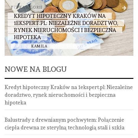
BEZ KATEGORII
KREDYT HIPOTECZNY KRAKÓW NA
1EKSPERT.PL: NIEZALEŻNE DORADZTWO,
RYNEK NIERUCHOMOŚCI I BEZPIECZNA
HIPOTEKA
AUTOR
KAMILA
NONE
1 SIERPNIA, 2026
NOWE NA BLOGU
Kredyt hipoteczny Kraków na 1ekspert.pl: Niezależne
doradztwo, rynek nieruchomości i bezpieczna
hipoteka
Balustrady z drewnianym pochwytem: Połączenie
ciepła drewna ze sterylną technologią stali i szkła