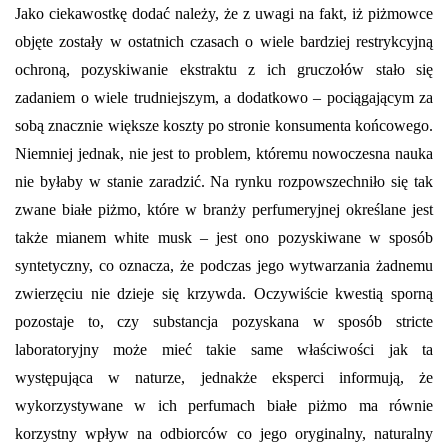
Jako ciekawostkę dodać należy, że z uwagi na fakt, iż piżmowce
objęte zostały w ostatnich czasach o wiele bardziej restrykcyjną
ochroną, pozyskiwanie ekstraktu z ich gruczołów stało się
zadaniem o wiele trudniejszym, a dodatkowo – pociągającym za
sobą znacznie większe koszty po stronie konsumenta końcowego.
Niemniej jednak, nie jest to problem, któremu nowoczesna nauka
nie byłaby w stanie zaradzić. Na rynku rozpowszechniło się tak
zwane białe piżmo, które w branży perfumeryjnej określane jest
także mianem white musk – jest ono pozyskiwane w sposób
syntetyczny, co oznacza, że podczas jego wytwarzania żadnemu
zwierzęciu nie dzieje się krzywda. Oczywiście kwestią sporną
pozostaje to, czy substancja pozyskana w sposób stricte
laboratoryjny może mieć takie same właściwości jak ta
występująca w naturze, jednakże eksperci informują, że
wykorzystywane w ich perfumach białe piżmo ma równie
korzystny wpływ na odbiorców co jego oryginalny, naturalny