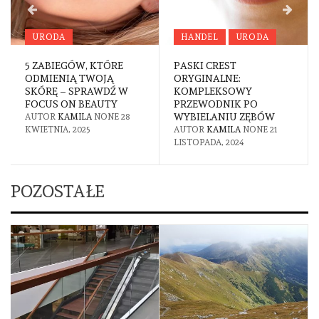
URODA
HANDEL
URODA
5 ZABIEGÓW, KTÓRE
PASKI CREST
ODMIENIĄ TWOJĄ
ORYGINALNE:
SKÓRĘ – SPRAWDŹ W
KOMPLEKSOWY
FOCUS ON BEAUTY
PRZEWODNIK PO
WYBIELANIU ZĘBÓW
AUTOR
KAMILA
NONE
28
KWIETNIA, 2025
AUTOR
KAMILA
NONE
21
LISTOPADA, 2024
POZOSTAŁE