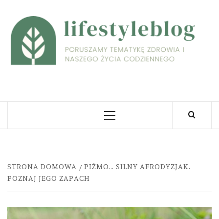
Skip
to
L
content
PORUSZAMY TEMATYKĘ ZDROWIA I NASZEGO
ŻYCIA CODZIENNEGO
Primary
Menu
STRONA DOMOWA
PIŻMO… SILNY AFRODYZJAK.
POZNAJ JEGO ZAPACH