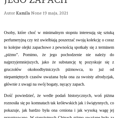
Autor
Kamila
None
19 maja, 2021
Osoby, które choć w minimalnym stopniu interesują się sztuką
perfumeryjną czy też uwielbiają poszerzać swoją kolekcję o coraz
to kolejne olejki zapachowe z pewnością spotkały się z terminem
„piżmo”. Pomimo, że jego pochodzenie nie należy do
najprzyjemniejszych, jako że substancję tę pozyskuje się z
gruczołów okołoodbytniczych piżmowca, to już od
niepamiętnych czasów uważana była ona za swoisty afrodyzjak,
głównie z uwagi na swój bogaty, nęcący zapach.
Dość powiedzieć, że wedle podań historycznych, woń piżma
roznosiła się po komnatach tak królewskich jak i świątynnych, co
pokazuje, jak bardzo była ona ceniona i jak wysoką wagę jej
przypisywano. W starożytnych Chinach piżmo uważane było za