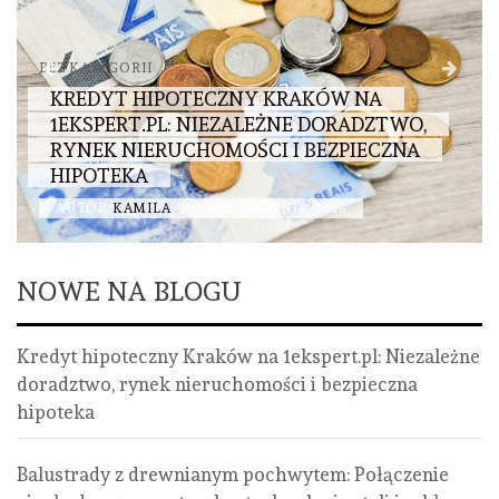
BEZ KATEGORII
KREDYT HIPOTECZNY KRAKÓW NA
1EKSPERT.PL: NIEZALEŻNE DORADZTWO,
RYNEK NIERUCHOMOŚCI I BEZPIECZNA
HIPOTEKA
AUTOR
KAMILA
NONE
1 SIERPNIA, 2026
NOWE NA BLOGU
Kredyt hipoteczny Kraków na 1ekspert.pl: Niezależne
doradztwo, rynek nieruchomości i bezpieczna
hipoteka
Balustrady z drewnianym pochwytem: Połączenie