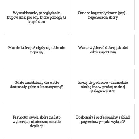
Wyszukiwanie, przeglądanie,
Osocze bogatopłytkowe (prp) –
kupowanie: porady, które pomogą Ci
regeneracja skóry
kupić dom
Morele które już nigdy się tobie nie
Warto wybierać dobrej jakości
popsują
odzież sportową
Gdzie znajdziemy dla siebie
Frezy do pedicure – narzędzie
doskonały gabinet kosmetyczny?
niezbędne w profesjonalnej
pielęgnacji stóp
Przygotuj swoją skórę na lato
Doskonały i profesjonalny zakład
wybierając skuteczną metodę
pogrzebowy – jaki wybrać?
depilacji