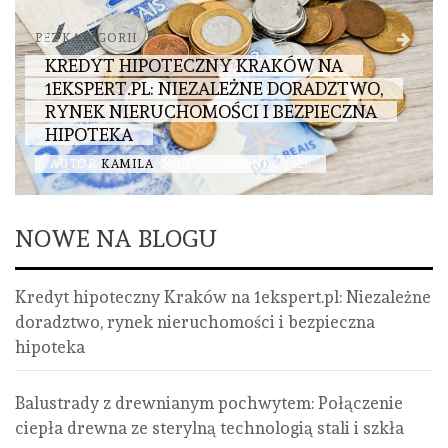
BEZ KATEGORII
KREDYT HIPOTECZNY KRAKÓW NA
1EKSPERT.PL: NIEZALEŻNE DORADZTWO,
RYNEK NIERUCHOMOŚCI I BEZPIECZNA
HIPOTEKA
AUTOR
KAMILA
NONE
1 SIERPNIA, 2026
NOWE NA BLOGU
Kredyt hipoteczny Kraków na 1ekspert.pl: Niezależne
doradztwo, rynek nieruchomości i bezpieczna
hipoteka
Balustrady z drewnianym pochwytem: Połączenie
ciepła drewna ze sterylną technologią stali i szkła