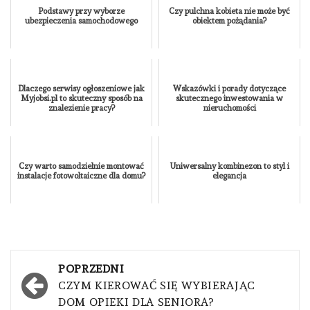
Podstawy przy wyborze
Czy pulchna kobieta nie może być
ubezpieczenia samochodowego
obiektem pożądania?
Dlaczego serwisy ogłoszeniowe jak
Wskazówki i porady dotyczące
Myjobsi.pl to skuteczny sposób na
skutecznego inwestowania w
znalezienie pracy?
nieruchomości
Czy warto samodzielnie montować
Uniwersalny kombinezon to styl i
instalacje fotowoltaiczne dla domu?
elegancja
Nawigacja
POPRZEDNI
wpisu
CZYM KIEROWAĆ SIĘ WYBIERAJĄC
DOM OPIEKI DLA SENIORA?