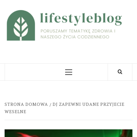
Skip
to
L
content
PORUSZAMY TEMATYKĘ ZDROWIA I NASZEGO
ŻYCIA CODZIENNEGO
Primary
Menu
STRONA DOMOWA
DJ ZAPEWNI UDANE PRZYJECIE
WESELNE