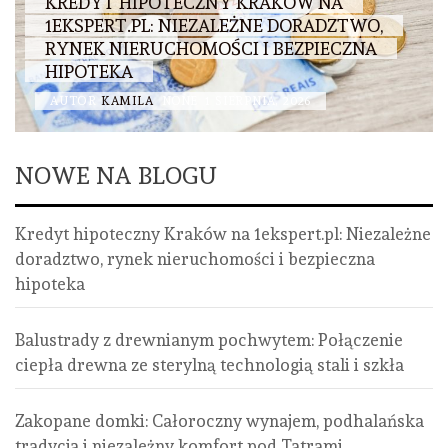
KREDYT HIPOTECZNY KRAKÓW NA
1EKSPERT.PL: NIEZALEŻNE DORADZTWO,
RYNEK NIERUCHOMOŚCI I BEZPIECZNA
HIPOTEKA
AUTOR
KAMILA
NONE
1 SIERPNIA, 2026
NOWE NA BLOGU
Kredyt hipoteczny Kraków na 1ekspert.pl: Niezależne
doradztwo, rynek nieruchomości i bezpieczna
hipoteka
Balustrady z drewnianym pochwytem: Połączenie
ciepła drewna ze sterylną technologią stali i szkła
Zakopane domki: Całoroczny wynajem, podhalańska
tradycja i niezależny komfort pod Tatrami