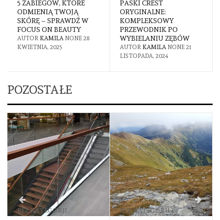
5 ZABIEGÓW, KTÓRE
PASKI CREST
ODMIENIĄ TWOJĄ
ORYGINALNE:
SKÓRĘ – SPRAWDŹ W
KOMPLEKSOWY
FOCUS ON BEAUTY
PRZEWODNIK PO
WYBIELANIU ZĘBÓW
AUTOR
KAMILA
NONE
28
KWIETNIA, 2025
AUTOR
KAMILA
NONE
21
LISTOPADA, 2024
POZOSTAŁE
BEZ KATEGORII
BEZ KATEGORII