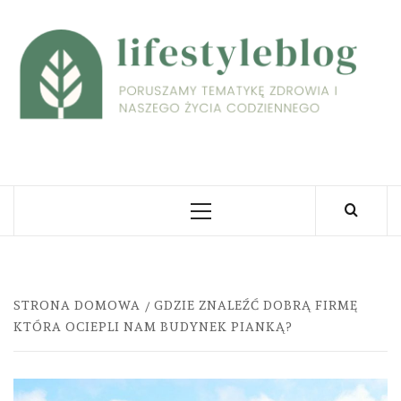
Skip
to
L
content
PORUSZAMY TEMATYKĘ ZDROWIA I NASZEGO
ŻYCIA CODZIENNEGO
Primary
Menu
STRONA DOMOWA
GDZIE ZNALEŹĆ DOBRĄ FIRMĘ
KTÓRA OCIEPLI NAM BUDYNEK PIANKĄ?