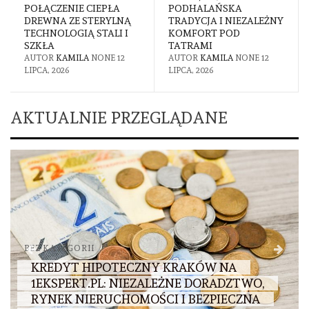
POŁĄCZENIE CIEPŁA
PODHALAŃSKA
DREWNA ZE STERYLNĄ
TRADYCJA I NIEZALEŻNY
TECHNOLOGIĄ STALI I
KOMFORT POD
SZKŁA
TATRAMI
AUTOR
KAMILA
NONE
12
AUTOR
KAMILA
NONE
12
LIPCA, 2026
LIPCA, 2026
AKTUALNIE PRZEGLĄDANE
BEZ KATEGORII
KREDYT HIPOTECZNY KRAKÓW NA
1EKSPERT.PL: NIEZALEŻNE DORADZTWO,
RYNEK NIERUCHOMOŚCI I BEZPIECZNA