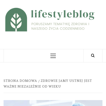
Skip
to
L
content
PORUSZAMY TEMATYKĘ ZDROWIA I NASZEGO
ŻYCIA CODZIENNEGO
Primary
Menu
STRONA DOMOWA
ZDROWIE JAMY USTNEJ JEST
WAŻNE NIEZALEŻNIE OD WIEKU