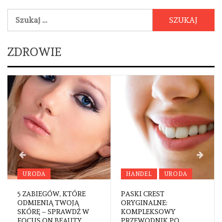
Szukaj:
ZDROWIE
URODA
HANDEL
URODA
5 ZABIEGÓW, KTÓRE
PASKI CREST
ODMIENIĄ TWOJĄ
ORYGINALNE:
SKÓRĘ – SPRAWDŹ W
KOMPLEKSOWY
FOCUS ON BEAUTY
PRZEWODNIK PO