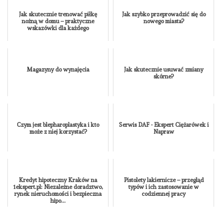
Jak skutecznie trenować piłkę
Jak szybko przeprowadzić się do
nożną w domu – praktyczne
nowego miasta?
wskazówki dla każdego
Magazyny do wynajęcia
Jak skutecznie usuwać zmiany
skórne?
Czym jest blepharoplastyka i kto
Serwis DAF - Ekspert Ciężarówek i
może z niej korzystać?
Napraw
Kredyt hipoteczny Kraków na
Pistolety lakiernicze – przegląd
1ekspert.pl: Niezależne doradztwo,
typów i ich zastosowanie w
rynek nieruchomości i bezpieczna
codziennej pracy
hipo...