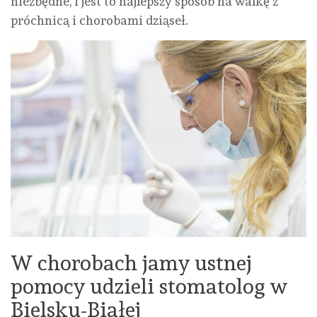
niezbędne, i jest to najlepszy sposób na walkę z
próchnicą i chorobami dziąseł.
W chorobach jamy ustnej
pomocy udzieli stomatolog w
Bielsku-Białej