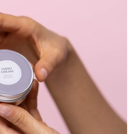
MEDYCYNA
URODA
ZDROWIE
PIERWSZA WIZYTA U
TRYCHOLOGA W KRAKOWIE
JAK SIĘ PRZYGOTOWAĆ I
CZEGO SIĘ SPODZIEWAĆ?
AUTOR
KAMILA
NONE
30
CZERWCA, 2026