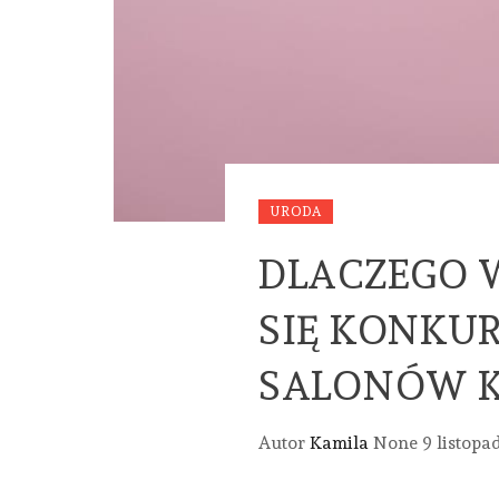
URODA
DLACZEGO 
SIĘ KONKU
SALONÓW 
Autor
Kamila
None
9 listopa