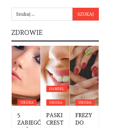
Szukaj:
ZDROWIE
YCYNA
DA
HANDEL
OWIE
URODA
URODA
URODA
URODA
NE
RWSZA
5
PASKI
FREZY
PROFES
YTA
ZABIEGÓW,
CREST
DO
CĄŻKI