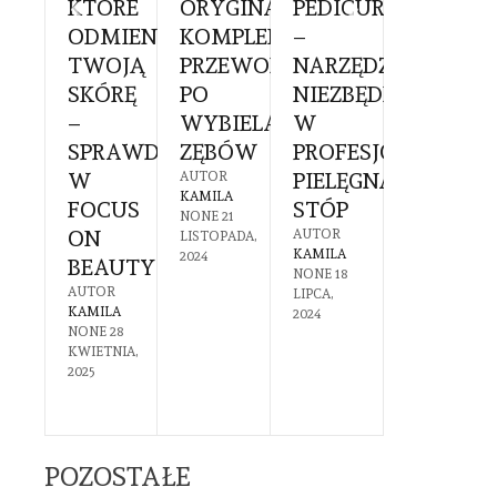
KTÓRE
ORYGINALNE:
PEDICURE
DO
CHOLOGA
ODMIENIĄ
KOMPLEKSOWY
–
PAZNOK
TWOJĄ
PRZEWODNIK
NARZĘDZIE
– CO
KOWIE:
SKÓRĘ
PO
NIEZBĘDNE
POWINI
–
WYBIELANIU
W
WIEDZI
SPRAWDŹ
ZĘBÓW
PROFESJONALNEJ
PRZED
YGOTOWAĆ
W
PIELĘGNACJI
ZAKUPE
AUTOR
KAMILA
FOCUS
STÓP
AUTOR
NONE
21
KAMILA
GO
ON
AUTOR
LISTOPADA,
NONE
7
KAMILA
2024
BEAUTY
LIPCA,
NONE
18
2024
DZIEWAĆ?
AUTOR
LIPCA,
KAMILA
2024
R
NONE
28
A
KWIETNIA,
30
2025
CA,
POZOSTAŁE