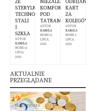
EK
ZE
NIEZALEŻNY
ODBIJANIEM
SIĘ
Ć
RUCHOMOŚCI
STERYLNĄ
KOMFORT
KART
PRZYG
TECHNOLOGIĄ
POD
ZA
I
PIECZNA
STALI
TATRAMI
KOLEGÓW?
CZEGO
OTEKA
I
SIĘ
AUTOR
AUTOR
KAMILA
KAMILA
SZKŁA
SPODZI
R
NONE
12
NONE
2
A
AUTOR
AUTOR
LIPCA,
LIPCA,
1
KAMILA
KAMILA
2026
2026
IA,
NONE
12
NONE
30
LIPCA,
CZERWCA,
2026
2026
AKTUALNIE
PRZEGLĄDANE
BEZ KATEGORII
BEZ KATEGO