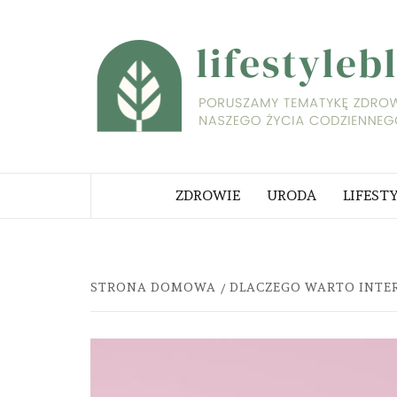
Skip
to
content
PORUSZAMY TEMATYKĘ ZDROWI
NASZEGO ŻYCIA CODZIENNEGO
ZDROWIE
URODA
LIFEST
STRONA DOMOWA
DLACZEGO WARTO INTE