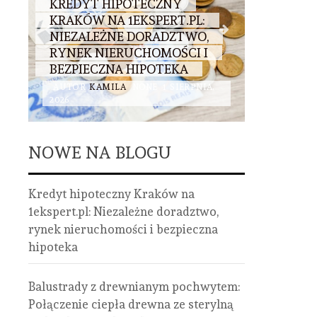
KREDYT HIPOTECZNY
BALUST
KRAKÓW NA 1EKSPERT.PL:
DREWNI
:
NIEZALEŻNE DORADZTWO,
POŁĄCZ
RYNEK NIERUCHOMOŚCI I
ZE STE
BEZPIECZNA HIPOTEKA
STALI I 
AUTOR
KAMILA
NONE
1 SIERPNIA,
AUTOR
K
2026
2026
NOWE NA BLOGU
Kredyt hipoteczny Kraków na
1ekspert.pl: Niezależne doradztwo,
rynek nieruchomości i bezpieczna
hipoteka
Balustrady z drewnianym pochwytem:
Połączenie ciepła drewna ze sterylną