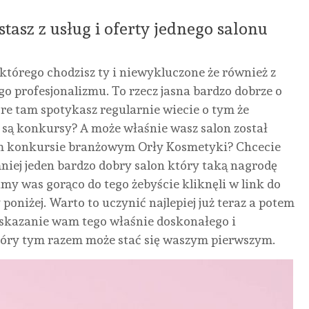
tasz z usług i oferty jednego salonu
o którego chodzisz ty i niewykluczone że również z
o profesjonalizmu. To rzecz jasna bardzo dobrze o
MEDYCYNA
óre tam spotykasz regularnie wiecie o tym że
URODA
a są konkursy? A może właśnie wasz salon został
BEZ
BEZ
m konkursie branżowym Orły Kosmetyki? Chcecie
KATEGORII
INNE
ZDROWIE
KATEG
niej jeden bardzo dobry salon który taką nagrodę
my was gorąco do tego żebyście kliknęli w link do
ZAKOPANE
ZJAWISKO
PIERWSZA
KRE
poniżej. Warto to uczynić najlepiej już teraz a potem
DOMKI:
BUDDY
WIZYTA
HIP
wskazanie wam tego właśnie doskonałego i
CAŁOROCZNY
PUNCHING
U
KR
ry tym razem może stać się waszym pierwszym.
WYNAJEM,
– JAK
TRYCHOLOGA
NA
PODHALAŃSKA
POWSTRZYMAĆ
W
1EKS
TRADYCJA
PRACOWNIKÓW
KRAKOWIE:
NIE
I
PRZED
JAK
DOR