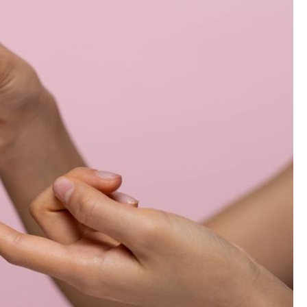
MED
HANDEL
URO
URODA
URODA
URODA
ZDR
PASKI
FREZY
PROFESJONAL
PIE
CREST
DO
CĄŻKI
WIZ