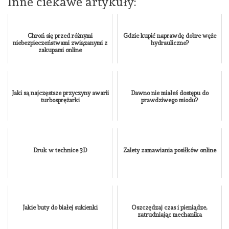
Inne ciekawe artykuły:
Chroń się przed różnymi
Gdzie kupić naprawdę dobre węże
niebezpieczeństwami związanymi z
hydrauliczne?
zakupami online
Jaki są najczęstsze przyczyny awarii
Dawno nie miałeś dostępu do
turbosprężarki
prawdziwego miodu?
Druk w technice 3D
Zalety zamawiania posiłków online
Jakie buty do białej sukienki
Oszczędzaj czas i pieniądze,
zatrudniając mechanika