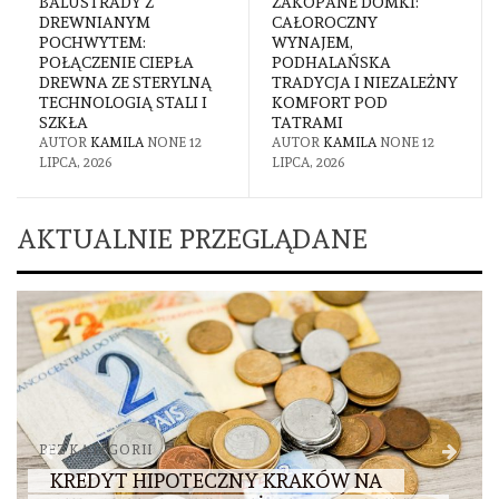
BALUSTRADY Z
ZAKOPANE DOMKI:
DREWNIANYM
CAŁOROCZNY
POCHWYTEM:
WYNAJEM,
POŁĄCZENIE CIEPŁA
PODHALAŃSKA
DREWNA ZE STERYLNĄ
TRADYCJA I NIEZALEŻNY
TECHNOLOGIĄ STALI I
KOMFORT POD
SZKŁA
TATRAMI
AUTOR
KAMILA
NONE
12
AUTOR
KAMILA
NONE
12
LIPCA, 2026
LIPCA, 2026
AKTUALNIE PRZEGLĄDANE
BEZ KATEGORII
KREDYT HIPOTECZNY KRAKÓW NA