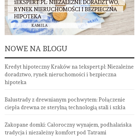
1EKSPERT.PL: NIEZALEŻNE DORADZTWO,
RYNEK NIERUCHOMOŚCI I BEZPIECZNA
HIPOTEKA
AUTOR
KAMILA
NONE
1 SIERPNIA, 2026
NOWE NA BLOGU
Kredyt hipoteczny Kraków na 1ekspert.pl: Niezależne
doradztwo, rynek nieruchomości i bezpieczna
hipoteka
Balustrady z drewnianym pochwytem: Połączenie
ciepła drewna ze sterylną technologią stali i szkła
Zakopane domki: Całoroczny wynajem, podhalańska
tradycja i niezależny komfort pod Tatrami