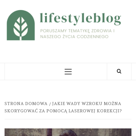
Skip
to
L
content
PORUSZAMY TEMATYKĘ ZDROWIA I NASZEGO
ŻYCIA CODZIENNEGO
Primary
Menu
STRONA DOMOWA
JAKIE WADY WZROKU MOŻNA
SKORYGOWAĆ ZA POMOCĄ LASEROWEJ KOREKCJI?