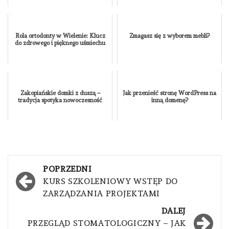
Rola ortodonty w Wielenie: Klucz
Zmagasz się z wyborem mebli?
do zdrowego i pięknego uśmiechu
Zakopiańskie domki z duszą –
Jak przenieść stronę WordPress na
tradycja spotyka nowoczesność
inną domenę?
Nawigacja
POPRZEDNI
wpisu
KURS SZKOLENIOWY WSTĘP DO
ZARZĄDZANIA PROJEKTAMI
DALEJ
PRZEGLĄD STOMATOLOGICZNY – JAK