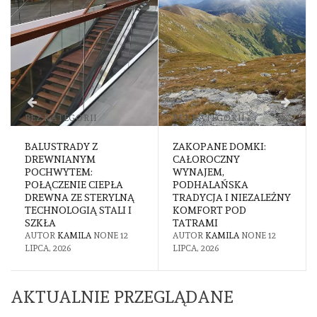
BEZ KATEGORII
BEZ KATEGORII
BALUSTRADY Z
ZAKOPANE DOMKI:
DREWNIANYM
CAŁOROCZNY
POCHWYTEM:
WYNAJEM,
POŁĄCZENIE CIEPŁA
PODHALAŃSKA
DREWNA ZE STERYLNĄ
TRADYCJA I NIEZALEŻNY
TECHNOLOGIĄ STALI I
KOMFORT POD
SZKŁA
TATRAMI
AUTOR
KAMILA
NONE
12
AUTOR
KAMILA
NONE
12
LIPCA, 2026
LIPCA, 2026
AKTUALNIE PRZEGLĄDANE