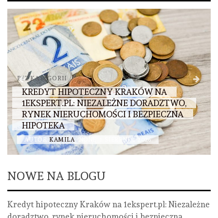
BEZ KATEGORII
KREDYT HIPOTECZNY KRAKÓW NA
1EKSPERT.PL: NIEZALEŻNE DORADZTWO,
RYNEK NIERUCHOMOŚCI I BEZPIECZNA
HIPOTEKA
AUTOR
KAMILA
NONE
1 SIERPNIA, 2026
NOWE NA BLOGU
Kredyt hipoteczny Kraków na 1ekspert.pl: Niezależne
doradztwo, rynek nieruchomości i bezpieczna