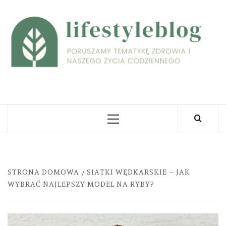
Skip
to
L
content
PORUSZAMY TEMATYKĘ ZDROWIA I NASZEGO
ŻYCIA CODZIENNEGO
Primary
Menu
STRONA DOMOWA
SIATKI WĘDKARSKIE – JAK
WYBRAĆ NAJLEPSZY MODEL NA RYBY?